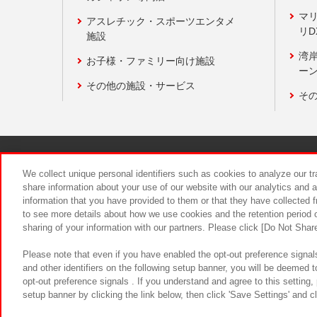
マ
アスレチック・スポーツエンタメ
リD
施設
湾
お子様・ファミリー向け施設
ーン
その他の施設・サービス
そ
関連会社
サステナビリティ
We collect unique personal identifiers such as cookies to analyze our t
share information about your use of our website with our analytics and 
information that you have provided to them or that they have collected f
食品のご提
to see more details about how we use cookies and the retention period o
sharing of your information with our partners. Please click [Do Not Shar
Please note that even if you have enabled the opt-out preference signals
and other identifiers on the following setup banner, you will be deemed 
opt-out preference signals . If you understand and agree to this setting
setup banner by clicking the link below, then click 'Save Settings' and c
©Bandai Namco Amusement Inc.
©Ba