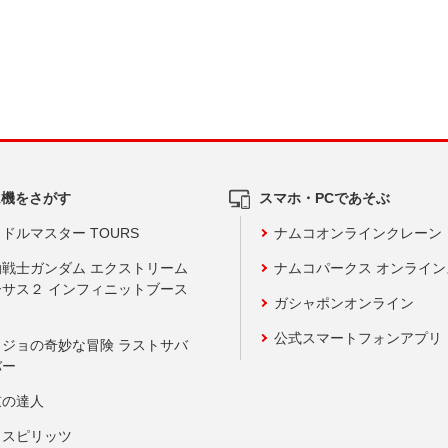
ム機をさがす
スマホ・PCであそぶ
ドルマスター TOURS
ナムコオンラインクレーン
動戦士ガンダム エクストリーム
ナムコパークス オンライ
ーサス２ インフィニットブース
ガシャポンオンライン
公式スマートフォンアプリ
ョジョの奇妙な冒険 ラストサバ
バー
鼓の達人
りスピリッツ