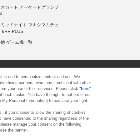
リオカート アーケードグランプ
X
岸ミッドナイト マキシマムチュ
 6RR PLUS
の他 ゲーム機一覧
サイトポリシー
プライバシーポリシー
ウェブアクセシビリティ方
raffic and to personalize content and ads. We
advertising partners, who may combine it with other
rom your use of their services. Please click "
here
"
供について
カスタマーハラスメント対応方針
よくあるご質問・
f each cookie. You have the right to opt out of our
e My Personal Information] to exercise your right.
 , if you choose to allow the sharing of cookies
to have consented to the sharing regardless of the
, please manage your consent on the following
lose the banner.
ndai Namco Amusement Lab Inc.
©Bandai Namco Experience Inc.
©HANAY