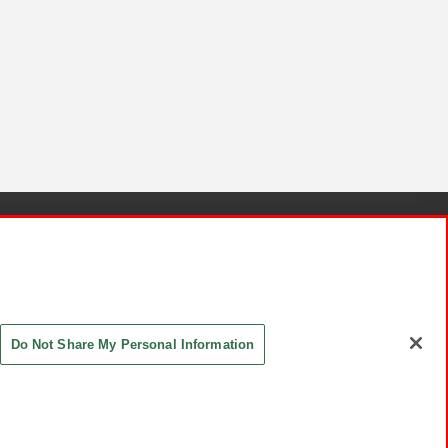
針と検証結果
お取引先さまとともに
お問い合わせ
Do Not Share My Personal Information
ASHIKI Co., Ltd. All Rights Reserved.