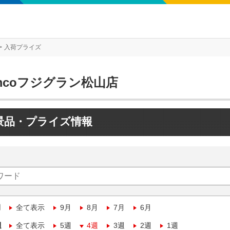
入荷プライズ
mcoフジグラン松山店
景品・プライズ情報
月
全て表示
9月
8月
7月
6月
週
全て表示
5週
4週
3週
2週
1週