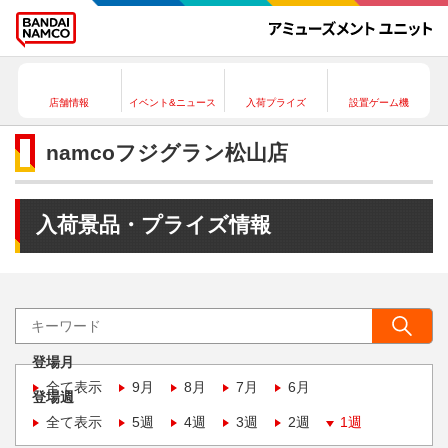
店舗情報
イベント&ニュース
入荷プライズ
設置ゲーム機
namcoフジグラン松山店
入荷景品・プライズ情報
登場月
全て表示
9月
8月
7月
6月
登場週
全て表示
5週
4週
3週
2週
1週