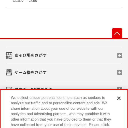
先
あそび場をさがす
ゲーム機をさがす
スマホ・PCであそぶ
We collect unique personal identifiers such as cookies to
analyze our traffic and to personalize content and ads. We
イベント・キャンペーン
share information about your use of our website with our
analytics and advertising partners, who may combine it with
other information that you have provided to them or that they
have collected from your use of their services. Please click