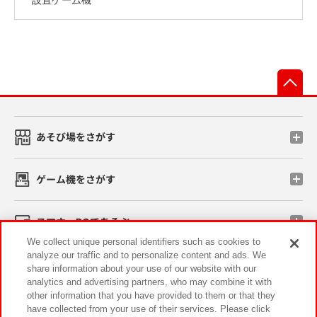
先
あそび場をさがす
ゲーム機をさがす
スマホ・PCであそぶ
We collect unique personal identifiers such as cookies to
analyze our traffic and to personalize content and ads. We
イベント・キャンペーン
share information about your use of our website with our
analytics and advertising partners, who may combine it with
other information that you have provided to them or that they
have collected from your use of their services. Please click