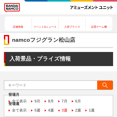
店舗情報
イベント&ニュース
入荷プライズ
設置ゲーム機
namcoフジグラン松山店
入荷景品・プライズ情報
登場月
全て表示
9月
8月
7月
6月
登場週
全て表示
5週
4週
3週
2週
1週