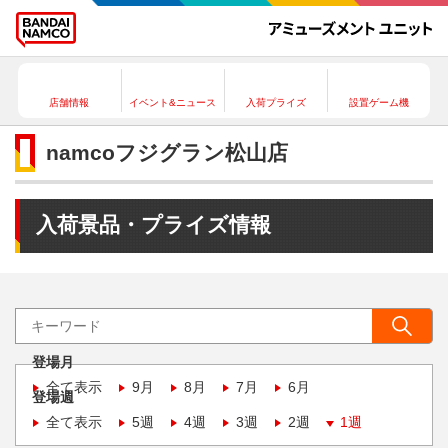
店舗情報
イベント&ニュース
入荷プライズ
設置ゲーム機
namcoフジグラン松山店
入荷景品・プライズ情報
登場月
全て表示
9月
8月
7月
6月
登場週
全て表示
5週
4週
3週
2週
1週