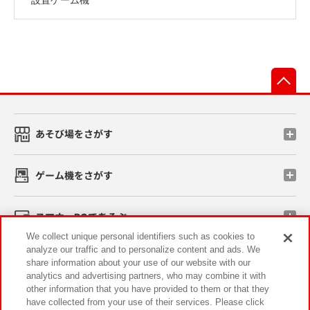
先
あそび場をさがす
ゲーム機をさがす
スマホ・PCであそぶ
We collect unique personal identifiers such as cookies to
analyze our traffic and to personalize content and ads. We
イベント・キャンペーン
share information about your use of our website with our
analytics and advertising partners, who may combine it with
other information that you have provided to them or that they
have collected from your use of their services. Please click