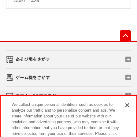
先
あそび場をさがす
ゲーム機をさがす
スマホ・PCであそぶ
We collect unique personal identifiers such as cookies to
analyze our traffic and to personalize content and ads. We
イベント・キャンペーン
share information about your use of our website with our
analytics and advertising partners, who may combine it with
other information that you have provided to them or that they
have collected from your use of their services. Please click