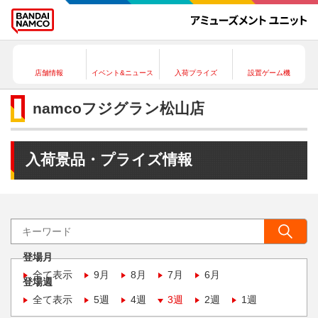
店舗情報
イベント&ニュース
入荷プライズ
設置ゲーム機
namcoフジグラン松山店
入荷景品・プライズ情報
登場月
全て表示
9月
8月
7月
6月
登場週
全て表示
5週
4週
3週
2週
1週