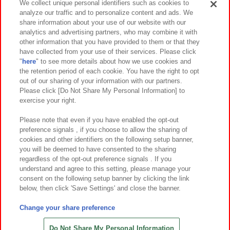
We collect unique personal identifiers such as cookies to
analyze our traffic and to personalize content and ads. We
イベント・キャンペーン
share information about your use of our website with our
analytics and advertising partners, who may combine it with
other information that you have provided to them or that they
have collected from your use of their services. Please click
"
here
" to see more details about how we use cookies and
関連会社
サステナビリティ
サイトポリシー
the retention period of each cookie. You have the right to opt
out of our sharing of your information with our partners.
プライバシーポリシー
ウェブアクセシビリティ方針と検証結果
Please click [Do Not Share My Personal Information] to
exercise your right.
お取引先さまとともに
食品のご提供について
カスタマーハラスメント対応方針
よくあるご質問・お問い合わせ
Please note that even if you have enabled the opt-out
preference signals , if you choose to allow the sharing of
cookies and other identifiers on the following setup banner,
you will be deemed to have consented to the sharing
regardless of the opt-out preference signals . If you
understand and agree to this setting, please manage your
consent on the following setup banner by clicking the link
below, then click 'Save Settings' and close the banner.
©Bandai Namco Amusement Inc.
©Bandai Namco Amusement Lab Inc.
Change your share preference
©Bandai Namco Experience Inc.
©HANAYASHIKI Co., Ltd. All Rights Reserved.
Do Not Share My Personal Information