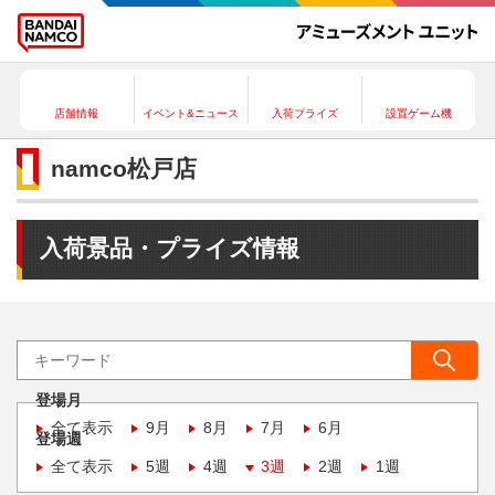
店舗情報
イベント&ニュース
入荷プライズ
設置ゲーム機
namco松戸店
入荷景品・プライズ情報
登場月
全て表示
9月
8月
7月
6月
登場週
全て表示
5週
4週
3週
2週
1週