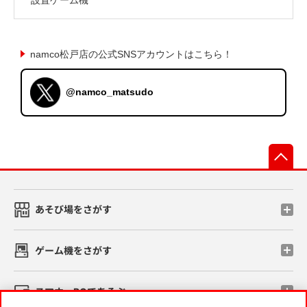
namco松戸店の公式SNSアカウントはこちら！
@namco_matsudo
先
あそび場をさがす
ゲーム機をさがす
スマホ・PCであそぶ