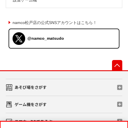
namco松戸店の公式SNSアカウントはこちら！
@namco_matsudo
先
あそび場をさがす
ゲーム機をさがす
スマホ・PCであそぶ