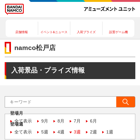
店舗情報
イベント&ニュース
入荷プライズ
設置ゲーム機
namco松戸店
入荷景品・プライズ情報
登場月
全て表示
9月
8月
7月
6月
登場週
全て表示
5週
4週
3週
2週
1週