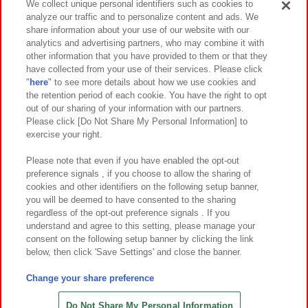
We collect unique personal identifiers such as cookies to
analyze our traffic and to personalize content and ads. We
イベント・キャンペーン
share information about your use of our website with our
analytics and advertising partners, who may combine it with
other information that you have provided to them or that they
have collected from your use of their services. Please click
"
here
" to see more details about how we use cookies and
関連会社
サステナビリティ
サイトポリシー
the retention period of each cookie. You have the right to opt
out of our sharing of your information with our partners.
プライバシーポリシー
ウェブアクセシビリティ方針と検証結果
Please click [Do Not Share My Personal Information] to
exercise your right.
お取引先さまとともに
食品のご提供について
カスタマーハラスメント対応方針
よくあるご質問・お問い合わせ
Please note that even if you have enabled the opt-out
preference signals , if you choose to allow the sharing of
cookies and other identifiers on the following setup banner,
you will be deemed to have consented to the sharing
regardless of the opt-out preference signals . If you
understand and agree to this setting, please manage your
consent on the following setup banner by clicking the link
below, then click 'Save Settings' and close the banner.
©Bandai Namco Amusement Inc.
©Bandai Namco Amusement Lab Inc.
Change your share preference
©Bandai Namco Experience Inc.
©HANAYASHIKI Co., Ltd. All Rights Reserved.
Do Not Share My Personal Information