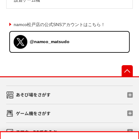
namco松戸店の公式SNSアカウントはこちら！
@namco_matsudo
先
あそび場をさがす
ゲーム機をさがす
スマホ・PCであそぶ