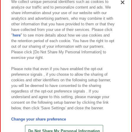
We collect unique personal identifiers such as cookies to
analyze our traffic and to personalize content and ads. We
イベント・キャンペーン
share information about your use of our website with our
analytics and advertising partners, who may combine it with
other information that you have provided to them or that they
have collected from your use of their services. Please click
"
here
" to see more details about how we use cookies and
関連会社
サステナビリティ
サイトポリシー
the retention period of each cookie. You have the right to opt
out of our sharing of your information with our partners.
プライバシーポリシー
ウェブアクセシビリティ方針と検証結果
Please click [Do Not Share My Personal Information] to
exercise your right.
お取引先さまとともに
食品のご提供について
カスタマーハラスメント対応方針
よくあるご質問・お問い合わせ
Please note that even if you have enabled the opt-out
preference signals , if you choose to allow the sharing of
cookies and other identifiers on the following setup banner,
you will be deemed to have consented to the sharing
regardless of the opt-out preference signals . If you
understand and agree to this setting, please manage your
consent on the following setup banner by clicking the link
below, then click 'Save Settings' and close the banner.
©Bandai Namco Amusement Inc.
©Bandai Namco Amusement Lab Inc.
Change your share preference
©Bandai Namco Experience Inc.
©HANAYASHIKI Co., Ltd. All Rights Reserved.
Do Not Share My Personal Information