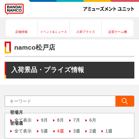
店舗情報
イベント&ニュース
入荷プライズ
設置ゲーム機
namco松戸店
入荷景品・プライズ情報
登場月
全て表示
9月
8月
7月
6月
登場週
全て表示
5週
4週
3週
2週
1週