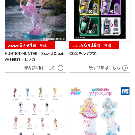
6
4
6
19
2026年
月第
週～登場
2026年
月
日～登場
HUNTER×HUNTER Exc∞d Creati
CGエモルギア01
ve Figureーヒソカー