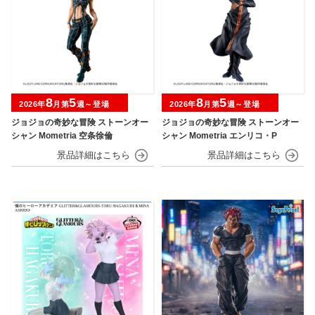
8
5
8
5
2026年
月第
週～登場
2026年
月第
週～登場
ジョジョの奇妙な冒険 ストーンオー
ジョジョの奇妙な冒険 ストーンオー
シャン Mometria 空条徐倫
シャン Mometria エンリコ・P