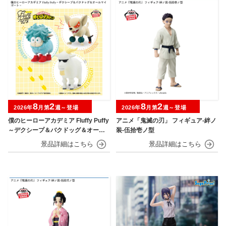
8
2
8
2
2026年
月第
週～登場
2026年
月第
週～登場
僕のヒーローアカデミア Fluffy Puffy
アニメ「鬼滅の刃」 フィギュア-絆ノ
～デクシープ＆バクドッグ＆オール
装-伍拾壱ノ型
マイゴート～