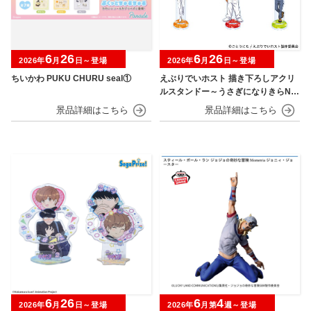
6
26
6
26
2026年
月
日～登場
2026年
月
日～登場
ちいかわ PUKU CHURU seal①
えぶりでいホスト 描き下ろしアクリ
ルスタンドー～うさぎになりきらNIG
HT～
6
26
6
4
2026年
月
日～登場
2026年
月第
週～登場