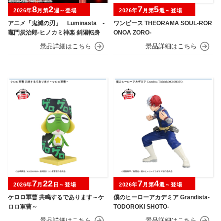
8
2
7
5
2026年
月第
週～登場
2026年
月第
週～登場
アニメ「鬼滅の刃」 Luminasta ‐
ワンピース THEORAMA SOUL-ROR
竈門炭治郎‐ヒノカミ神楽 斜陽転身
ONOA ZORO-
7
22
7
4
2026年
月
日～登場
2026年
月第
週～登場
ケロロ軍曹 共鳴するであります～ケ
僕のヒーローアカデミア Grandista-
ロロ軍曹～
TODOROKI SHOTO-