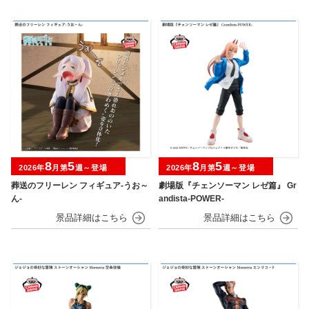
8
5
8
5
2026年
月第
週～登場
2026年
月第
週～登場
葬送のフリーレン フィギュア-うお～
劇場版『チェンソーマン レゼ篇』 Gr
ん-
andista-POWER-