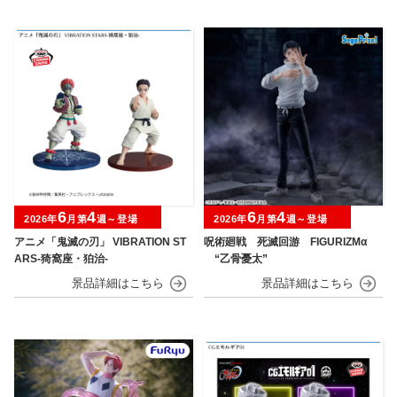
6
4
6
4
2026年
月第
週～登場
2026年
月第
週～登場
アニメ「鬼滅の刃」 VIBRATION ST
呪術廻戦 死滅回游 FIGURIZMα
ARS-猗窩座・狛治-
“乙骨憂太”