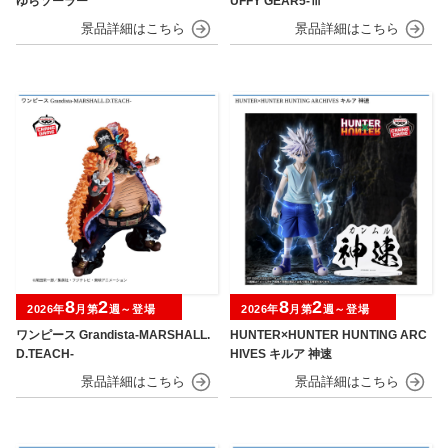
ゆらソーラー
UFFY GEAR5-Ⅲ
8
2
8
2
2026年
月第
週～登場
2026年
月第
週～登場
ワンピース Grandista-MARSHALL.
HUNTER×HUNTER HUNTING ARC
D.TEACH-
HIVES キルア 神速