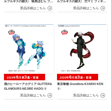
ルプルギスの廻天〉 暁美ほむら フィ
ルプルギスの廻天〉 巴マミ フィギュ
ギュア
ア
6
3
6
3
2026年
月第
週～登場
2026年
月第
週～登場
僕のヒーローアカデミア GLITTER&
東京喰種 Grandista-KANEKI KEN
GLAMOURS-NEJIRE HADO-Ⅱ
Ⅱ-