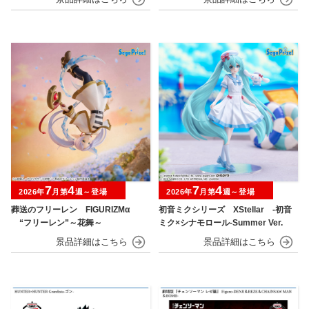
7
4
7
4
2026年
月第
週～登場
2026年
月第
週～登場
葬送のフリーレン FIGURIZMα
初音ミクシリーズ XStellar ‐初音
“フリーレン”～花舞～
ミク×シナモロール‐Summer Ver.