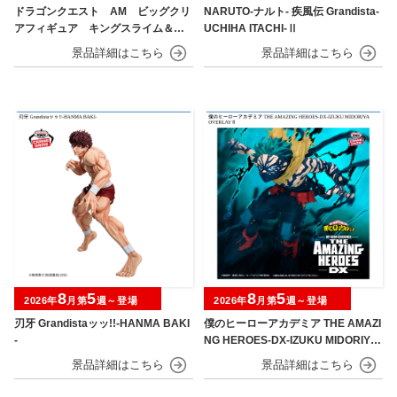
ドラゴンクエスト AM ビッグクリ
NARUTO-ナルト- 疾風伝 Grandista-
アフィギュア キングスライム＆メ
UCHIHA ITACHI-Ⅱ
タルキング＆スライムベホマズン
8
5
8
5
2026年
月第
週～登場
2026年
月第
週～登場
刃牙 Grandistaッッ!!-HANMA BAKI
僕のヒーローアカデミア THE AMAZI
-
NG HEROES-DX-IZUKU MIDORIYA
OVERLAY Ⅱ