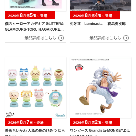
8
5
8
4
2026年
月第
週～登場
2026年
月第
週～登場
僕のヒーローアカデミア GLITTER&
刃牙道 Luminasta ‐範馬勇次郎‐
GLAMOURS-TORU HAGAKURE＆
MINA ASHIDO-
8
7
8
2
2026年
月
日～登場
2026年
月第
週～登場
映画ちいかわ 人魚の島のひみつ ゆら
ワンピース Grandista-MONKEY.D.L