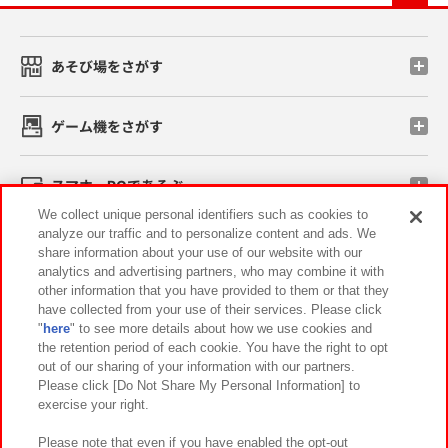
あそび場をさがす
ゲーム機をさがす
スマホ・PCであそぶ
We collect unique personal identifiers such as cookies to
analyze our traffic and to personalize content and ads. We
イベント・キャンペーン
share information about your use of our website with our
analytics and advertising partners, who may combine it with
other information that you have provided to them or that they
have collected from your use of their services. Please click
"
here
" to see more details about how we use cookies and
関連会社
サステナビリティ
サイトポリシー
the retention period of each cookie. You have the right to opt
out of our sharing of your information with our partners.
プライバシーポリシー
ウェブアクセシビリティ方針と検証結果
Please click [Do Not Share My Personal Information] to
exercise your right.
お取引先さまとともに
食品のご提供について
カスタマーハラスメント対応方針
よくあるご質問・お問い合わせ
Please note that even if you have enabled the opt-out