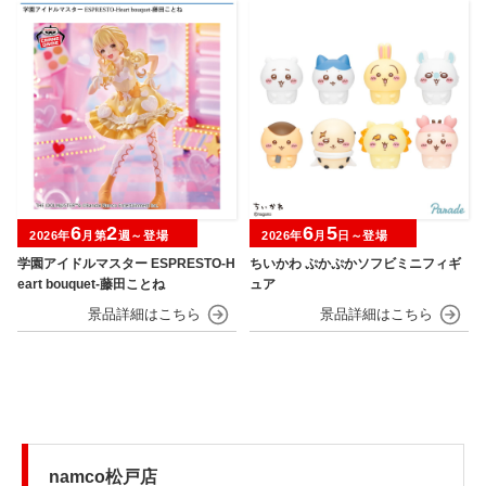
6
2
6
5
2026年
月第
週～登場
2026年
月
日～登場
学園アイドルマスター ESPRESTO-H
ちいかわ ぷかぷかソフビミニフィギ
eart bouquet-藤田ことね
ュア
namco松戸店