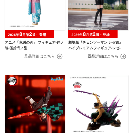
8
2
8
2
2026年
月第
週～登場
2026年
月第
週～登場
アニメ「鬼滅の刃」 フィギュア-絆ノ
劇場版『チェンソーマン レゼ篇』
装-伍拾弐ノ型
ハイプレミアムフィギュア‐レゼ‐