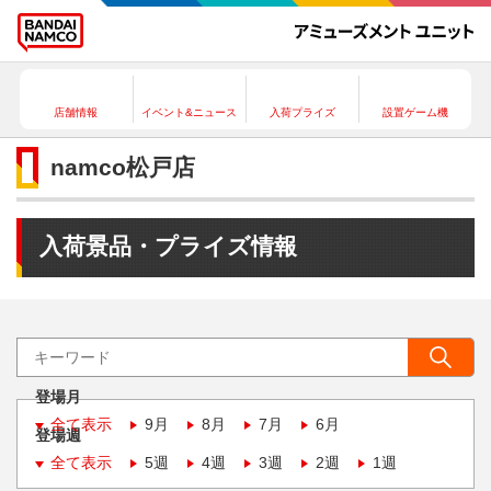
店舗情報
イベント&ニュース
入荷プライズ
設置ゲーム機
namco松戸店
入荷景品・プライズ情報
登場月
全て表示
9月
8月
7月
6月
登場週
全て表示
5週
4週
3週
2週
1週