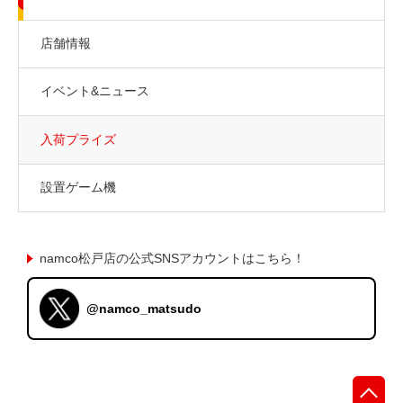
店舗情報
イベント&ニュース
入荷プライズ
設置ゲーム機
namco松戸店の公式SNSアカウントはこちら！
@namco_matsudo
先