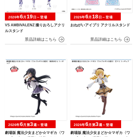
6
19
6
18
2026年
月
日～登場
2026年
月
日～登場
VS AMBIVALENZ 撮りおろしアクリ
おねがいアイプリ アクリルスタンド
ルスタンド
6
3
6
3
2026年
月第
週～登場
2026年
月第
週～登場
劇場版 魔法少女まどか☆マギカ〈ワ
劇場版 魔法少女まどか☆マギカ〈ワ