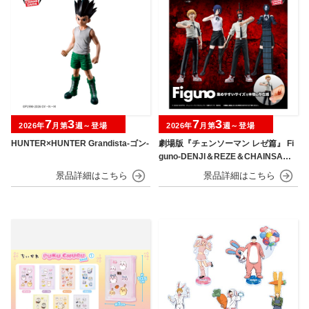
7
3
7
3
2026年
月第
週～登場
2026年
月第
週～登場
HUNTER×HUNTER Grandista-ゴン-
劇場版『チェンソーマン レゼ篇』 Fi
guno-DENJI＆REZE＆CHAINSAW
MAN＆BOMB-