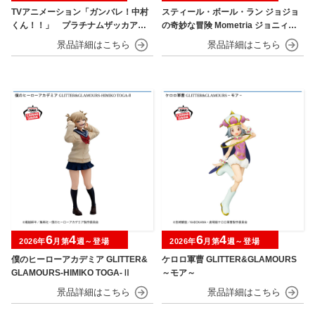
TVアニメーション「ガンバレ！中村
スティール・ボール・ラン ジョジョ
くん！！」 プラチナムザッカアク
の奇妙な冒険 Mometria ジョニィ・
リルジオラマ
ジョースター
6
4
6
4
2026年
月第
週～登場
2026年
月第
週～登場
僕のヒーローアカデミア GLITTER&
ケロロ軍曹 GLITTER&GLAMOURS
GLAMOURS-HIMIKO TOGA-Ⅱ
～モア～