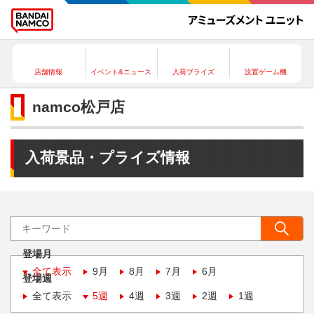
店舗情報
イベント&ニュース
入荷プライズ
設置ゲーム機
namco松戸店
入荷景品・プライズ情報
登場月
全て表示
9月
8月
7月
6月
登場週
全て表示
5週
4週
3週
2週
1週