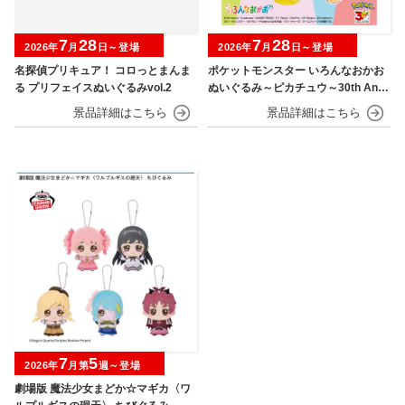
7
28
7
28
2026年
月
日～登場
2026年
月
日～登場
名探偵プリキュア！ コロっとまんま
ポケットモンスター いろんなおかお
る プリフェイスぬいぐるみvol.2
ぬいぐるみ～ピカチュウ～30th Anni
versary
7
5
2026年
月第
週～登場
劇場版 魔法少女まどか☆マギカ〈ワ