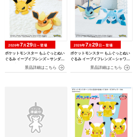
7
29
7
29
2026年
月
日～登場
2026年
月
日～登場
ポケットモンスター もふぐっとぬい
ポケットモンスター もふぐっとぬい
ぐるみ イーブイフレンズ～サンダー
ぐるみ イーブイフレンズ～シャワー
ス・ブースター～おひるねver.
ズ・グレイシア～おひるねver.