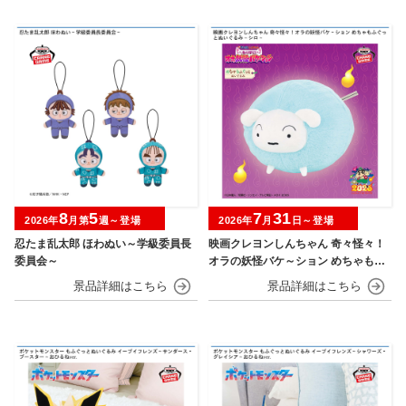
8
5
7
31
2026年
月第
週～登場
2026年
月
日～登場
忍たま乱太郎 ほわぬい～学級委員長
映画クレヨンしんちゃん 奇々怪々！
委員会～
オラの妖怪バケ～ション めちゃもふ
ぐっとぬいぐるみ シロ