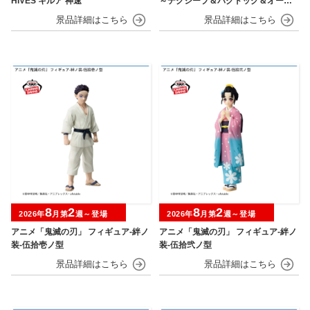
HIVES キルア 神速
～デクシープ＆バクドッグ＆オール
マイゴート～
8
2
8
2
2026年
月第
週～登場
2026年
月第
週～登場
アニメ「鬼滅の刃」 フィギュア-絆ノ
アニメ「鬼滅の刃」 フィギュア-絆ノ
装-伍拾壱ノ型
装-伍拾弐ノ型