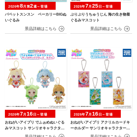
8
2
7
25
2026年
月第
週～登場
2026年
月
日～登場
パペットスンスン ベーカリーBIGぬ
ぷりぷりうちゅうじん 海の生き物着
いぐるみ
ぐるみマスコット
7
16
7
16
2026年
月
日～登場
2026年
月
日～登場
おねがいアイプリ でふぉめぬいぐる
おねがいアイプリ アクリルカードキ
みマスコット サンリオキャラクター
ーホルダー サンリオキャラクターズ
ズモデル
モデル