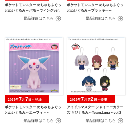
ポケットモンスター めちゃもふぐっ
ポケットモンスター めちゃもふぐっ
とぬいぐるみ～パモ～ウィンクver.
とぬいぐるみ～ブラッキー～
7
7
7
2
2026年
月
日～登場
2026年
月第
週～登場
ポケットモンスター めちゃもふぐっ
アイドルマスター シャイニーカラー
とぬいぐるみ～エーフィ－～
ズ ちびぐるみ～Team.Luna～vol.2