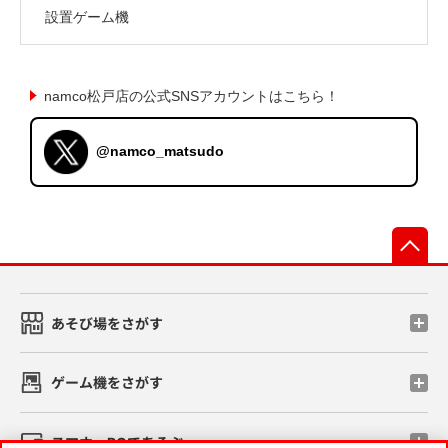
設置ゲーム機
namco松戸店の公式SNSアカウントはこちら！
@namco_matsudo
先
あそび場をさがす
ゲーム機をさがす
スマホ・PCであそぶ