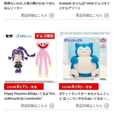
映画ちいかわ 人魚の島のひみつ ゆら
mojojojo きゃらぱぺmini ナムコオリ
ゆらソーラー
ジナルアソート
8
7
8
6
2026年
月
日～登場
2026年
月
日～登場
Poppy Playtime BIGぬいぐるみ”Kis
ポケットモンスター めちゃもふぐっ
syMissy&Lily Lovebraids”
と ほっこりいやされぬいぐるみ～カ
ビゴン～