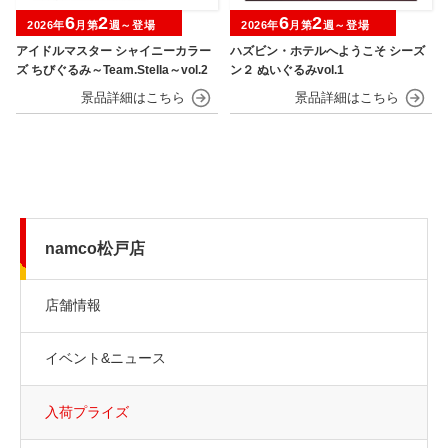
6
2
6
2
2026年
月第
週～登場
2026年
月第
週～登場
アイドルマスター シャイニーカラー
ハズビン・ホテルへようこそ シーズ
ズ ちびぐるみ～Team.Stella～vol.2
ン２ ぬいぐるみvol.1
namco松戸店
店舗情報
イベント&ニュース
入荷プライズ