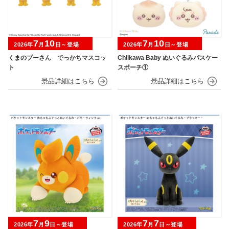
7
10
7
10
2026年
月
日～登場
2026年
月
日～登場
くまのプーさん でっかちマスコッ
Chiikawa Baby ぬいぐるみパスケー
ト
スポーチ①
7
9
7
7
2026年
月
日～登場
2026年
月
日～登場