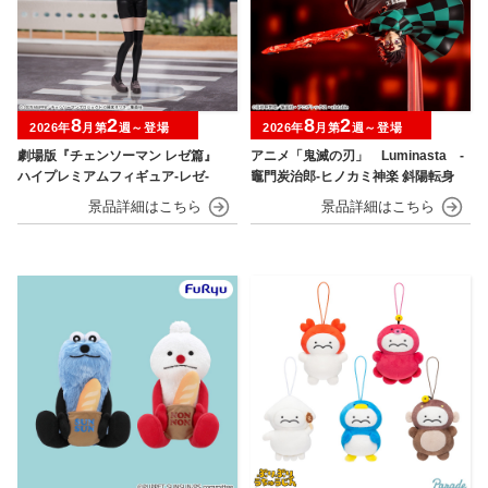
8
2
8
2
2026年
月第
週～登場
2026年
月第
週～登場
劇場版『チェンソーマン レゼ篇』
アニメ「鬼滅の刃」 Luminasta ‐
ハイプレミアムフィギュア‐レゼ‐
竈門炭治郎‐ヒノカミ神楽 斜陽転身