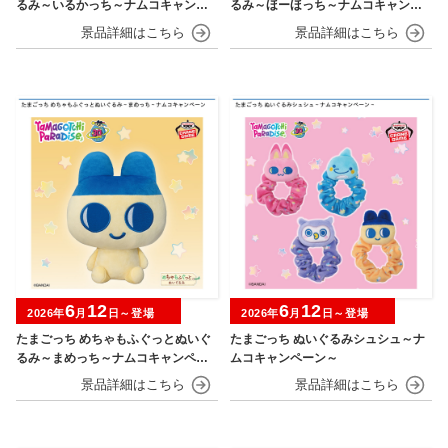
るみ～いるかっち～ナムコキャンペ
るみ～ほーほっち～ナムコキャンペ
ーン
ーン
6
12
6
12
2026年
月
日～登場
2026年
月
日～登場
たまごっち めちゃもふぐっとぬいぐ
たまごっち ぬいぐるみシュシュ～ナ
るみ～まめっち～ナムコキャンペー
ムコキャンペーン～
ン