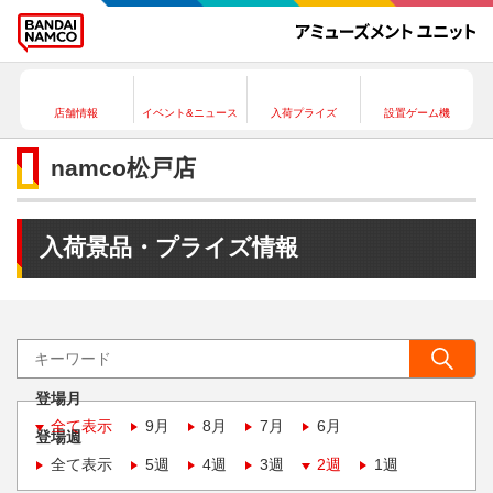
店舗情報
イベント&ニュース
入荷プライズ
設置ゲーム機
namco松戸店
入荷景品・プライズ情報
登場月
全て表示
9月
8月
7月
6月
登場週
全て表示
5週
4週
3週
2週
1週