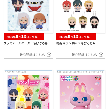
6
13
6
13
2026年
月
日～登場
2026年
月
日～登場
スノウボールアース ちびぐるみ
映画 ギヴン 柊mix ちびぐるみ