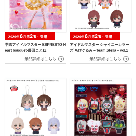
6
2
6
2
2026年
月第
週～登場
2026年
月第
週～登場
学園アイドルマスター ESPRESTO-H
アイドルマスター シャイニーカラー
eart bouquet-藤田ことね
ズ ちびぐるみ～Team.Stella～vol.1