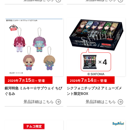
7
15
7
14
2026年
月
日～登場
2026年
月
日～登場
銀河特急 ミルキー☆サブウェイ ちび
シクフォニチップス2 アミューズメ
ぐるみ
ント限定BOX