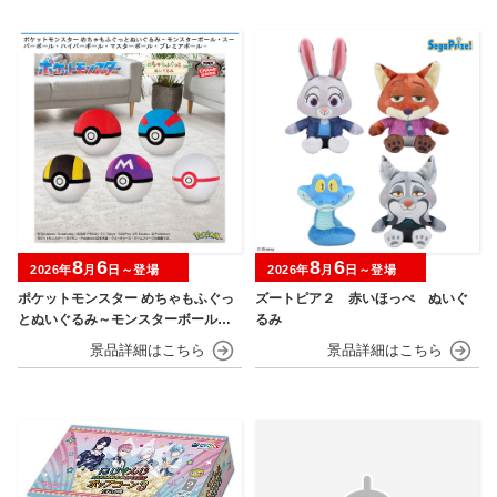
8
6
8
6
2026年
月
日～登場
2026年
月
日～登場
ポケットモンスター めちゃもふぐっ
ズートピア２ 赤いほっぺ ぬいぐ
とぬいぐるみ～モンスターボール・
るみ
スーパーボール・ハイパーボール・
マスターボール・プレミアボール～