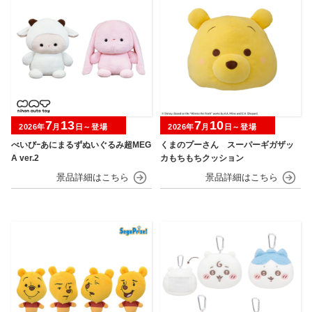
7
13
7
10
2026年
月
日～登場
2026年
月
日～登場
べいびｰあにまるずぬいぐるみ超MEG
くまのプーさん スーパーギガザッ
A ver.2
カもちもちクッション