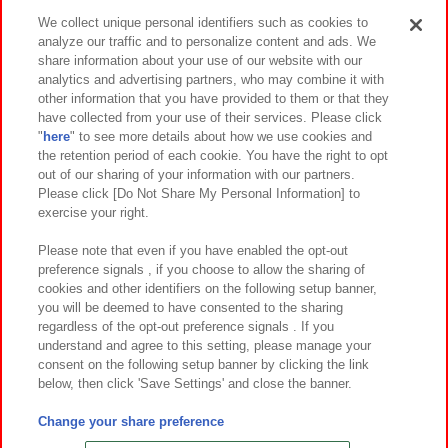
We collect unique personal identifiers such as cookies to
analyze our traffic and to personalize content and ads. We
イベント・キャンペーン
share information about your use of our website with our
analytics and advertising partners, who may combine it with
other information that you have provided to them or that they
have collected from your use of their services. Please click
"
here
" to see more details about how we use cookies and
関連会社
サステナビリティ
サイトポリシー
the retention period of each cookie. You have the right to opt
out of our sharing of your information with our partners.
プライバシーポリシー
ウェブアクセシビリティ方針と検証結果
Please click [Do Not Share My Personal Information] to
exercise your right.
お取引先さまとともに
食品のご提供について
カスタマーハラスメント対応方針
よくあるご質問・お問い合わせ
Please note that even if you have enabled the opt-out
preference signals , if you choose to allow the sharing of
cookies and other identifiers on the following setup banner,
you will be deemed to have consented to the sharing
regardless of the opt-out preference signals . If you
understand and agree to this setting, please manage your
consent on the following setup banner by clicking the link
below, then click 'Save Settings' and close the banner.
©Bandai Namco Amusement Inc.
©Bandai Namco Amusement Lab Inc.
Change your share preference
©Bandai Namco Experience Inc.