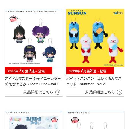
7
2
7
2
2026年
月第
週～登場
2026年
月第
週～登場
アイドルマスター シャイニーカラー
パペットスンスン ぬいぐるみマス
ズ ちびぐるみ～Team.Luna～vol.1
コット summer vol.2