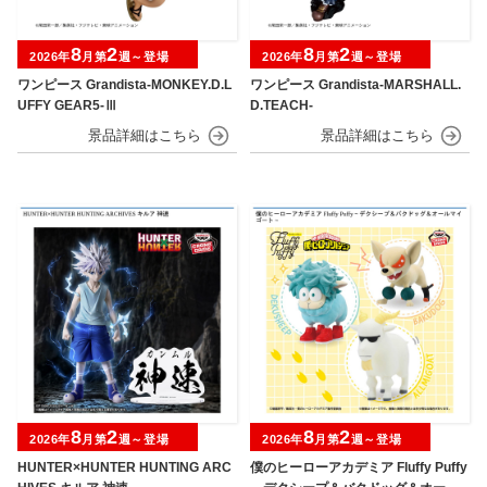
8
2
8
2
2026年
月第
週～登場
2026年
月第
週～登場
ワンピース Grandista-MONKEY.D.L
ワンピース Grandista-MARSHALL.
UFFY GEAR5-Ⅲ
D.TEACH-
8
2
8
2
2026年
月第
週～登場
2026年
月第
週～登場
HUNTER×HUNTER HUNTING ARC
僕のヒーローアカデミア Fluffy Puffy