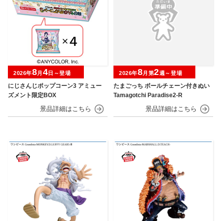
8
4
8
2
2026年
月
日～登場
2026年
月第
週～登場
にじさんじポップコーン3 アミュー
たまごっち ボールチェーン付きぬい
ズメント限定BOX
Tamagotchi Paradise2-R