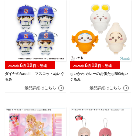
6
12
6
12
2026年
月
日～登場
2026年
月
日～登場
ダイヤのAactⅡ マスコットぬいぐ
ちいかわ カレーのお供たちBIGぬい
るみ
ぐるみ