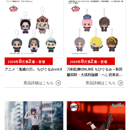
8
2
8
2
2026年
月第
週～登場
2026年
月第
週～登場
アニメ「鬼滅の刃」 ちびぐるみvol.9
刀剣乱舞ONLINE ちびぐるみ～秋田
藤四郎・大倶利伽羅・へし切長谷
部・獅子王・火車切～