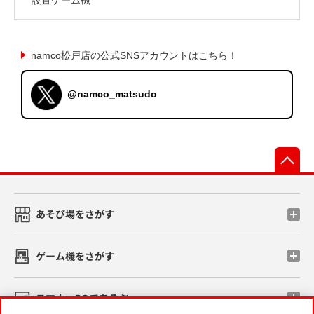
namco松戸店の公式SNSアカウントはこちら！
@namco_matsudo
先
あそび場をさがす
ゲーム機をさがす
スマホ・PCであそぶ