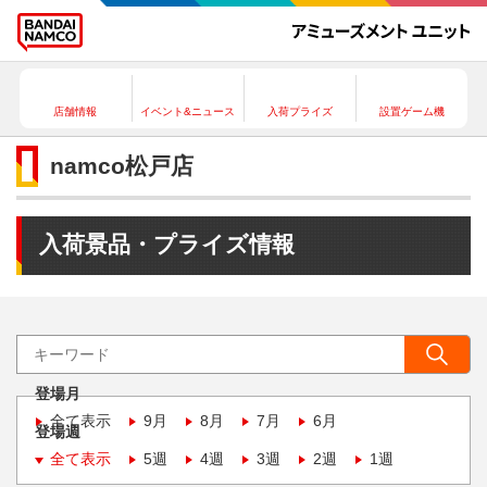
店舗情報
イベント&ニュース
入荷プライズ
設置ゲーム機
namco松戸店
入荷景品・プライズ情報
登場月
全て表示
9月
8月
7月
6月
登場週
全て表示
5週
4週
3週
2週
1週