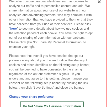
We collect unique personal identifiers such as cookies to
analyze our traffic and to personalize content and ads. We
イベント・キャンペーン
share information about your use of our website with our
analytics and advertising partners, who may combine it with
other information that you have provided to them or that they
have collected from your use of their services. Please click
"
here
" to see more details about how we use cookies and
関連会社
サステナビリティ
サイトポリシー
the retention period of each cookie. You have the right to opt
out of our sharing of your information with our partners.
プライバシーポリシー
ウェブアクセシビリティ方針と検証結果
Please click [Do Not Share My Personal Information] to
exercise your right.
お取引先さまとともに
食品のご提供について
カスタマーハラスメント対応方針
よくあるご質問・お問い合わせ
Please note that even if you have enabled the opt-out
preference signals , if you choose to allow the sharing of
cookies and other identifiers on the following setup banner,
you will be deemed to have consented to the sharing
regardless of the opt-out preference signals . If you
understand and agree to this setting, please manage your
consent on the following setup banner by clicking the link
below, then click 'Save Settings' and close the banner.
©Bandai Namco Amusement Inc.
©Bandai Namco Amusement Lab Inc.
Change your share preference
©Bandai Namco Experience Inc.
©HANAYASHIKI Co., Ltd. All Rights Reserved.
Do Not Share My Personal Information