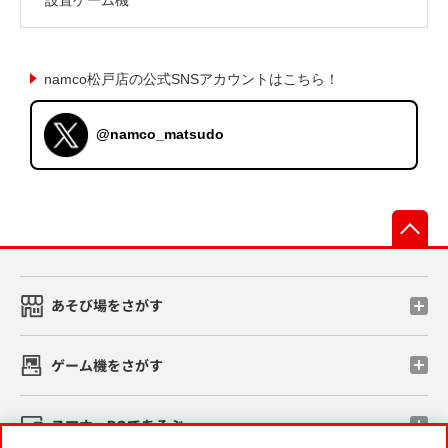
namco松戸店の公式SNSアカウントはこちら！
@namco_matsudo
先
あそび場をさがす
ゲーム機をさがす
スマホ・PCであそぶ