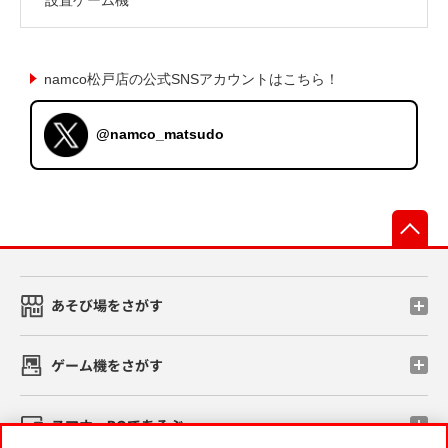
namco松戸店の公式SNSアカウントはこちら！
@namco_matsudo
先
あそび場をさがす
ゲーム機をさがす
スマホ・PCであそぶ