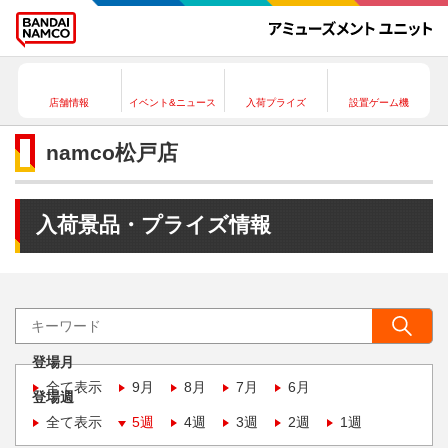
店舗情報
イベント&ニュース
入荷プライズ
設置ゲーム機
namco松戸店
入荷景品・プライズ情報
登場月
全て表示
9月
8月
7月
6月
登場週
全て表示
5週
4週
3週
2週
1週