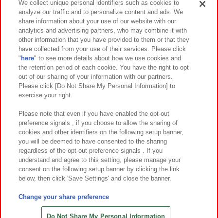
We collect unique personal identifiers such as cookies to
analyze our traffic and to personalize content and ads. We
イベント・キャンペーン
share information about your use of our website with our
analytics and advertising partners, who may combine it with
other information that you have provided to them or that they
have collected from your use of their services. Please click
"
here
" to see more details about how we use cookies and
関連会社
サステナビリティ
サイトポリシー
the retention period of each cookie. You have the right to opt
out of our sharing of your information with our partners.
プライバシーポリシー
ウェブアクセシビリティ方針と検証結果
Please click [Do Not Share My Personal Information] to
exercise your right.
お取引先さまとともに
食品のご提供について
カスタマーハラスメント対応方針
よくあるご質問・お問い合わせ
Please note that even if you have enabled the opt-out
preference signals , if you choose to allow the sharing of
cookies and other identifiers on the following setup banner,
you will be deemed to have consented to the sharing
regardless of the opt-out preference signals . If you
understand and agree to this setting, please manage your
consent on the following setup banner by clicking the link
below, then click 'Save Settings' and close the banner.
©Bandai Namco Amusement Inc.
©Bandai Namco Amusement Lab Inc.
Change your share preference
©Bandai Namco Experience Inc.
©HANAYASHIKI Co., Ltd. All Rights Reserved.
Do Not Share My Personal Information