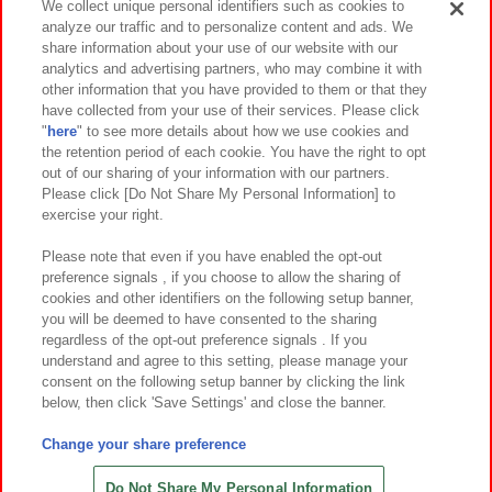
We collect unique personal identifiers such as cookies to
analyze our traffic and to personalize content and ads. We
イベント・キャンペーン
share information about your use of our website with our
analytics and advertising partners, who may combine it with
other information that you have provided to them or that they
have collected from your use of their services. Please click
"
here
" to see more details about how we use cookies and
関連会社
サステナビリティ
サイトポリシー
the retention period of each cookie. You have the right to opt
out of our sharing of your information with our partners.
プライバシーポリシー
ウェブアクセシビリティ方針と検証結果
Please click [Do Not Share My Personal Information] to
exercise your right.
お取引先さまとともに
食品のご提供について
カスタマーハラスメント対応方針
よくあるご質問・お問い合わせ
Please note that even if you have enabled the opt-out
preference signals , if you choose to allow the sharing of
cookies and other identifiers on the following setup banner,
you will be deemed to have consented to the sharing
regardless of the opt-out preference signals . If you
understand and agree to this setting, please manage your
consent on the following setup banner by clicking the link
below, then click 'Save Settings' and close the banner.
©Bandai Namco Amusement Inc.
©Bandai Namco Amusement Lab Inc.
Change your share preference
©Bandai Namco Experience Inc.
©HANAYASHIKI Co., Ltd. All Rights Reserved.
Do Not Share My Personal Information