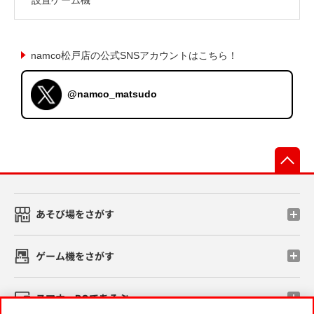
namco松戸店の公式SNSアカウントはこちら！
@namco_matsudo
先
あそび場をさがす
ゲーム機をさがす
スマホ・PCであそぶ