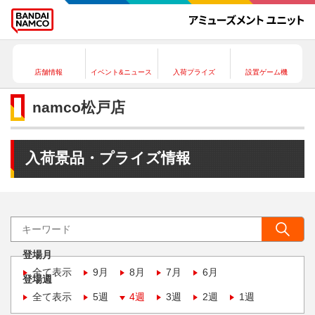
店舗情報
イベント&ニュース
入荷プライズ
設置ゲーム機
namco松戸店
入荷景品・プライズ情報
登場月
全て表示
9月
8月
7月
6月
登場週
全て表示
5週
4週
3週
2週
1週