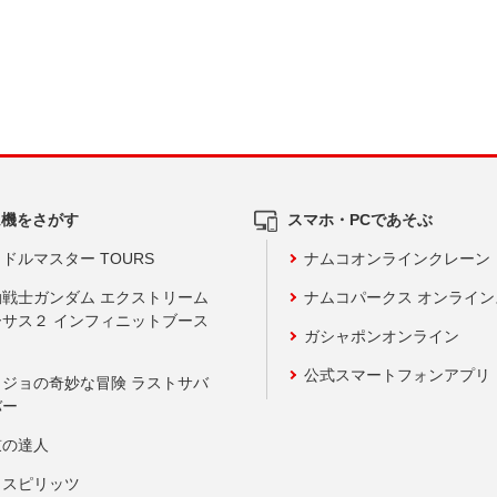
ム機をさがす
スマホ・PCであそぶ
ドルマスター TOURS
ナムコオンラインクレーン
動戦士ガンダム エクストリーム
ナムコパークス オンライ
ーサス２ インフィニットブース
ガシャポンオンライン
公式スマートフォンアプリ
ョジョの奇妙な冒険 ラストサバ
バー
鼓の達人
りスピリッツ