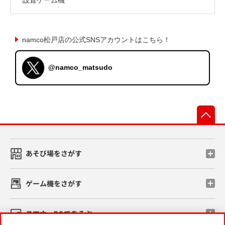
namco松戸店の公式SNSアカウントはこちら！
@namco_matsudo
先
あそび場をさがす
ゲーム機をさがす
スマホ・PCであそぶ