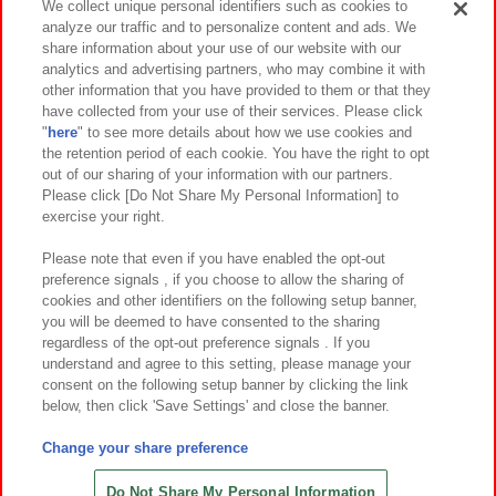
We collect unique personal identifiers such as cookies to
analyze our traffic and to personalize content and ads. We
イベント・キャンペーン
share information about your use of our website with our
analytics and advertising partners, who may combine it with
other information that you have provided to them or that they
have collected from your use of their services. Please click
"
here
" to see more details about how we use cookies and
関連会社
サステナビリティ
サイトポリシー
the retention period of each cookie. You have the right to opt
out of our sharing of your information with our partners.
プライバシーポリシー
ウェブアクセシビリティ方針と検証結果
Please click [Do Not Share My Personal Information] to
exercise your right.
お取引先さまとともに
食品のご提供について
カスタマーハラスメント対応方針
よくあるご質問・お問い合わせ
Please note that even if you have enabled the opt-out
preference signals , if you choose to allow the sharing of
cookies and other identifiers on the following setup banner,
you will be deemed to have consented to the sharing
regardless of the opt-out preference signals . If you
understand and agree to this setting, please manage your
consent on the following setup banner by clicking the link
below, then click 'Save Settings' and close the banner.
©Bandai Namco Amusement Inc.
©Bandai Namco Amusement Lab Inc.
Change your share preference
©Bandai Namco Experience Inc.
©HANAYASHIKI Co., Ltd. All Rights Reserved.
Do Not Share My Personal Information