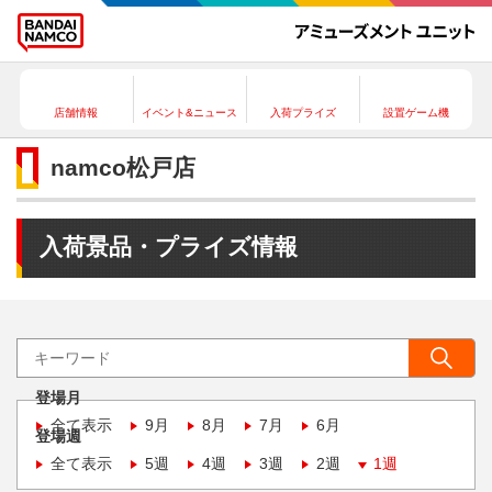
店舗情報
イベント&ニュース
入荷プライズ
設置ゲーム機
namco松戸店
入荷景品・プライズ情報
登場月
全て表示
9月
8月
7月
6月
登場週
全て表示
5週
4週
3週
2週
1週