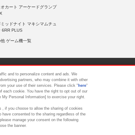
リオカート アーケードグランプ
X
岸ミッドナイト マキシマムチュ
 6RR PLUS
の他 ゲーム機一覧
サイトポリシー
プライバシーポリシー
ウェブアクセシビリティ方
raffic and to personalize content and ads. We
advertising partners, who may combine it with other
rom your use of their services. Please click "
here
"
供について
カスタマーハラスメント対応方針
よくあるご質問・
f each cookie. You have the right to opt out of our
e My Personal Information] to exercise your right.
 , if you choose to allow the sharing of cookies
to have consented to the sharing regardless of the
, please manage your consent on the following
lose the banner.
ndai Namco Amusement Lab Inc.
©Bandai Namco Experience Inc.
©HANAY