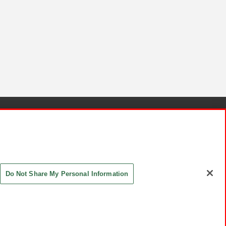
針と検証結果
お取引先さまとともに
お問い合わせ
Do Not Share My Personal Information
ASHIKI Co., Ltd. All Rights Reserved.