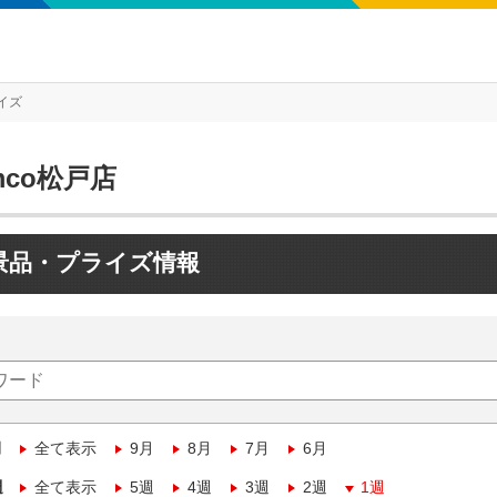
イズ
mco松戸店
景品・プライズ情報
月
全て表示
9月
8月
7月
6月
週
全て表示
5週
4週
3週
2週
1週