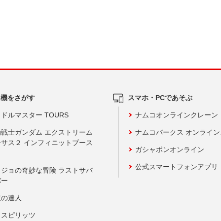
ム機をさがす
スマホ・PCであそぶ
ドルマスター TOURS
ナムコオンラインクレーン
動戦士ガンダム エクストリーム
ナムコパークス オンライ
ーサス２ インフィニットブース
ガシャポンオンライン
公式スマートフォンアプリ
ョジョの奇妙な冒険 ラストサバ
バー
鼓の達人
りスピリッツ