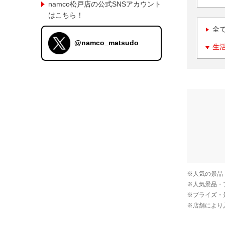
namco松戸店の公式SNSアカウント
はこちら！
全
@namco_matsudo
生