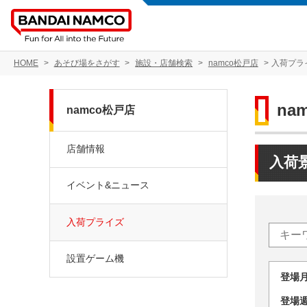
HOME
あそび場をさがす
施設・店舗検索
namco松戸店
入荷プラ
na
namco松戸店
店舗情報
入荷
イベント&ニュース
入荷プライズ
設置ゲーム機
登場
登場