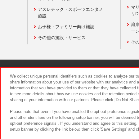
マ
アスレチック・スポーツエンタメ
リD
施設
湾
お子様・ファミリー向け施設
ーン
その他の施設・サービス
そ
関連会社
サステナビリティ
We collect unique personal identifiers such as cookies to analyze our t
share information about your use of our website with our analytics and 
information that you have provided to them or that they have collected f
食品のご提
to see more details about how we use cookies and the retention period o
sharing of your information with our partners. Please click [Do Not Shar
Please note that even if you have enabled the opt-out preference signals
and other identifiers on the following setup banner, you will be deemed 
opt-out preference signals . If you understand and agree to this setting
setup banner by clicking the link below, then click 'Save Settings' and c
©Bandai Namco Amusement Inc.
©Ba