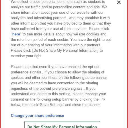
We collect unique personal identifiers such as cookies to
analyze our traffic and to personalize content and ads. We
イベント・キャンペーン
share information about your use of our website with our
analytics and advertising partners, who may combine it with
other information that you have provided to them or that they
have collected from your use of their services. Please click
"
here
" to see more details about how we use cookies and
関連会社
サステナビリティ
サイトポリシー
the retention period of each cookie. You have the right to opt
out of our sharing of your information with our partners.
プライバシーポリシー
ウェブアクセシビリティ方針と検証結果
Please click [Do Not Share My Personal Information] to
exercise your right.
お取引先さまとともに
食品のご提供について
カスタマーハラスメント対応方針
よくあるご質問・お問い合わせ
Please note that even if you have enabled the opt-out
preference signals , if you choose to allow the sharing of
cookies and other identifiers on the following setup banner,
you will be deemed to have consented to the sharing
regardless of the opt-out preference signals . If you
understand and agree to this setting, please manage your
consent on the following setup banner by clicking the link
below, then click 'Save Settings' and close the banner.
©Bandai Namco Amusement Inc.
©Bandai Namco Amusement Lab Inc.
Change your share preference
©Bandai Namco Experience Inc.
©HANAYASHIKI Co., Ltd. All Rights Reserved.
Do Not Share My Personal Information