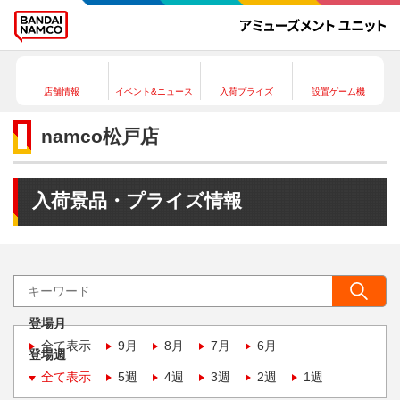
店舗情報
イベント&ニュース
入荷プライズ
設置ゲーム機
namco松戸店
入荷景品・プライズ情報
登場月
全て表示
9月
8月
7月
6月
登場週
全て表示
5週
4週
3週
2週
1週