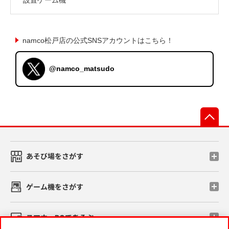
namco松戸店の公式SNSアカウントはこちら！
@namco_matsudo
先
あそび場をさがす
ゲーム機をさがす
スマホ・PCであそぶ