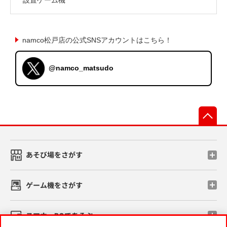
namco松戸店の公式SNSアカウントはこちら！
@namco_matsudo
先
あそび場をさがす
ゲーム機をさがす
スマホ・PCであそぶ