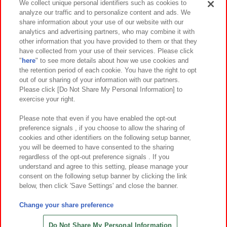
We collect unique personal identifiers such as cookies to
analyze our traffic and to personalize content and ads. We
イベント・キャンペーン
share information about your use of our website with our
analytics and advertising partners, who may combine it with
other information that you have provided to them or that they
have collected from your use of their services. Please click
"
here
" to see more details about how we use cookies and
関連会社
サステナビリティ
サイトポリシー
the retention period of each cookie. You have the right to opt
out of our sharing of your information with our partners.
プライバシーポリシー
ウェブアクセシビリティ方針と検証結果
Please click [Do Not Share My Personal Information] to
exercise your right.
お取引先さまとともに
食品のご提供について
カスタマーハラスメント対応方針
よくあるご質問・お問い合わせ
Please note that even if you have enabled the opt-out
preference signals , if you choose to allow the sharing of
cookies and other identifiers on the following setup banner,
you will be deemed to have consented to the sharing
regardless of the opt-out preference signals . If you
understand and agree to this setting, please manage your
consent on the following setup banner by clicking the link
below, then click 'Save Settings' and close the banner.
©Bandai Namco Amusement Inc.
©Bandai Namco Amusement Lab Inc.
Change your share preference
©Bandai Namco Experience Inc.
©HANAYASHIKI Co., Ltd. All Rights Reserved.
Do Not Share My Personal Information