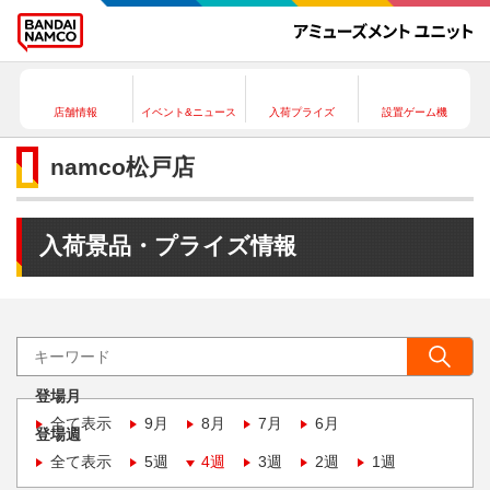
店舗情報
イベント&ニュース
入荷プライズ
設置ゲーム機
namco松戸店
入荷景品・プライズ情報
登場月
全て表示
9月
8月
7月
6月
登場週
全て表示
5週
4週
3週
2週
1週