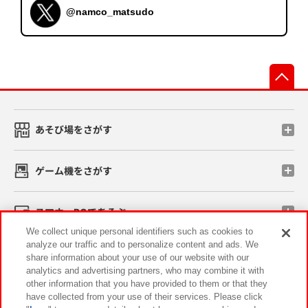
@namco_matsudo
先
あそび場をさがす
ゲーム機をさがす
スマホ・PCであそぶ
We collect unique personal identifiers such as cookies to
analyze our traffic and to personalize content and ads. We
イベント・キャンペーン
share information about your use of our website with our
analytics and advertising partners, who may combine it with
other information that you have provided to them or that they
have collected from your use of their services. Please click