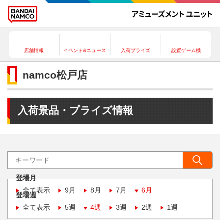
店舗情報
イベント&ニュース
入荷プライズ
設置ゲーム機
namco松戸店
入荷景品・プライズ情報
登場月
全て表示
9月
8月
7月
6月
登場週
全て表示
5週
4週
3週
2週
1週