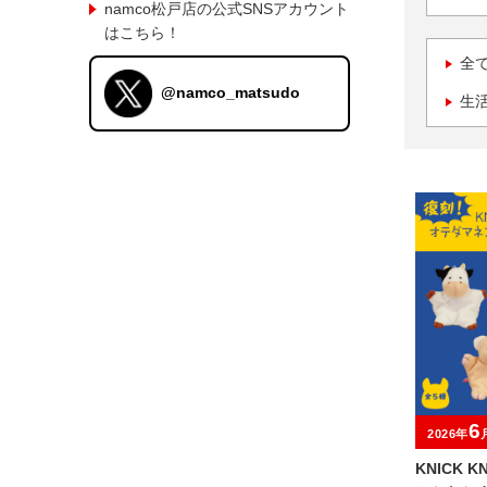
namco松戸店の公式SNSアカウント
はこちら！
全
@namco_matsudo
生
6
2026年
KNICK 