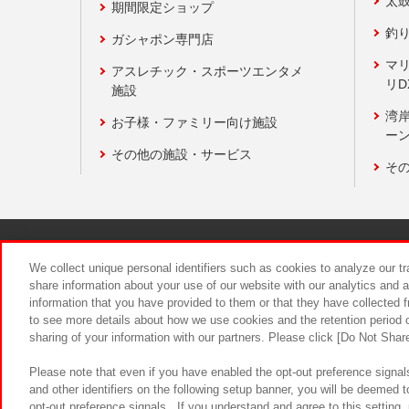
太
期間限定ショップ
釣
ガシャポン専門店
マ
アスレチック・スポーツエンタメ
リD
施設
湾
お子様・ファミリー向け施設
ーン
その他の施設・サービス
そ
関連会社
サステナビリティ
We collect unique personal identifiers such as cookies to analyze our t
share information about your use of our website with our analytics and 
information that you have provided to them or that they have collected f
食品のご提
to see more details about how we use cookies and the retention period o
sharing of your information with our partners. Please click [Do Not Shar
Please note that even if you have enabled the opt-out preference signals
and other identifiers on the following setup banner, you will be deemed 
opt-out preference signals . If you understand and agree to this setting