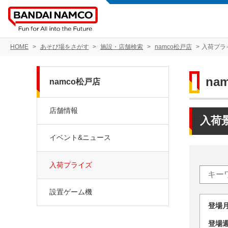
HOME
あそび場をさがす
施設・店舗検索
namco松戸店
入荷プラ
na
namco松戸店
店舗情報
入荷
イベント&ニュース
入荷プライズ
設置ゲーム機
登場
登場