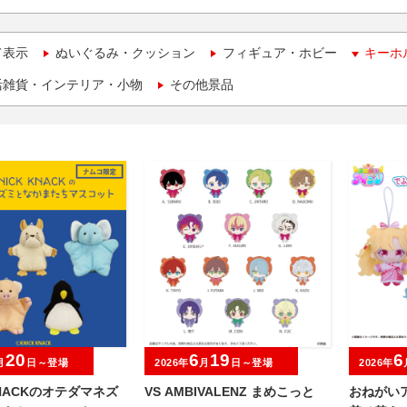
て表示
ぬいぐるみ・クッション
フィギュア・ホビー
キーホ
活雑貨・インテリア・小物
その他景品
20
6
19
6
月
日～登場
2026年
月
日～登場
2026年
KNACKのオテダマネズ
VS AMBIVALENZ まめこっと
おねがいア