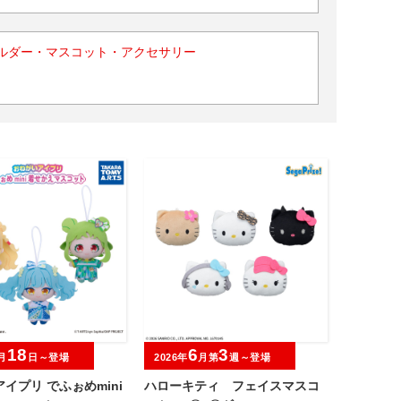
ルダー・マスコット・アクセサリー
18
6
3
月
日～登場
2026年
月第
週～登場
イプリ でふぉめmini
ハローキティ フェイスマスコ