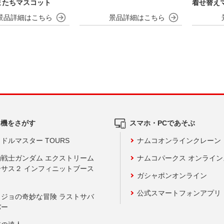
またちマスコット
着せ替え
ム機をさがす
スマホ・PCであそぶ
ドルマスター TOURS
ナムコオンラインクレーン
動戦士ガンダム エクストリーム
ナムコパークス オンライ
ーサス２ インフィニットブース
ガシャポンオンライン
公式スマートフォンアプリ
ョジョの奇妙な冒険 ラストサバ
バー