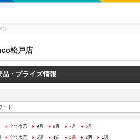
イズ
mco松戸店
景品・プライズ情報
月
全て表示
9月
8月
7月
6月
週
全て表示
5週
4週
3週
2週
1週