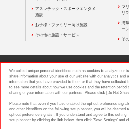
マ
アスレチック・スポーツエンタメ
リD
施設
湾
お子様・ファミリー向け施設
ーン
その他の施設・サービス
そ
関連会社
サステナビリティ
We collect unique personal identifiers such as cookies to analyze our t
share information about your use of our website with our analytics and 
information that you have provided to them or that they have collected f
食品のご提
to see more details about how we use cookies and the retention period o
sharing of your information with our partners. Please click [Do Not Shar
Please note that even if you have enabled the opt-out preference signals
and other identifiers on the following setup banner, you will be deemed 
opt-out preference signals . If you understand and agree to this setting
setup banner by clicking the link below, then click 'Save Settings' and c
©Bandai Namco Amusement Inc.
©Ba