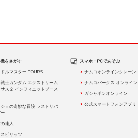
ム機をさがす
スマホ・PCであそぶ
ドルマスター TOURS
ナムコオンラインクレーン
動戦士ガンダム エクストリーム
ナムコパークス オンライ
ーサス２ インフィニットブース
ガシャポンオンライン
公式スマートフォンアプリ
ョジョの奇妙な冒険 ラストサバ
バー
鼓の達人
りスピリッツ