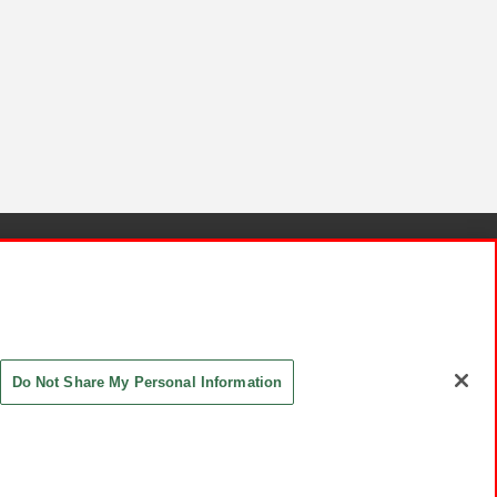
針と検証結果
お取引先さまとともに
お問い合わせ
Do Not Share My Personal Information
ASHIKI Co., Ltd. All Rights Reserved.