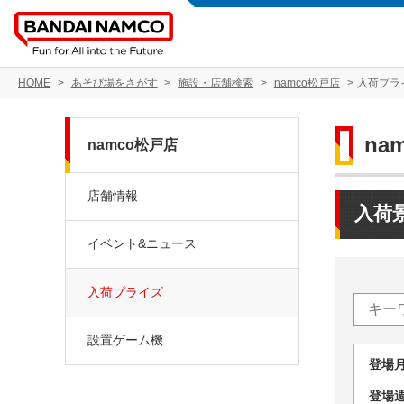
HOME
あそび場をさがす
施設・店舗検索
namco松戸店
入荷プラ
na
namco松戸店
店舗情報
入荷
イベント&ニュース
入荷プライズ
設置ゲーム機
登場
登場