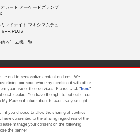
リオカート アーケードグランプ
X
岸ミッドナイト マキシマムチュ
 6RR PLUS
の他 ゲーム機一覧
サイトポリシー
プライバシーポリシー
ウェブアクセシビリティ方
raffic and to personalize content and ads. We
advertising partners, who may combine it with other
rom your use of their services. Please click "
here
"
供について
カスタマーハラスメント対応方針
よくあるご質問・
f each cookie. You have the right to opt out of our
e My Personal Information] to exercise your right.
 , if you choose to allow the sharing of cookies
to have consented to the sharing regardless of the
, please manage your consent on the following
lose the banner.
ndai Namco Amusement Lab Inc.
©Bandai Namco Experience Inc.
©HANAY