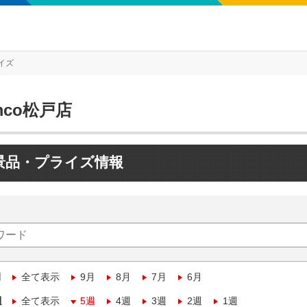
イズ
mco松戸店
景品・プライズ情報
月
全て表示
9月
8月
7月
6月
週
全て表示
5週
4週
3週
2週
1週