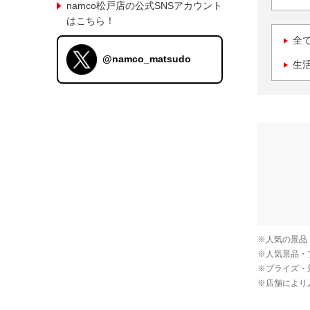
namco松戸店の公式SNSアカウント
はこちら！
全
@namco_matsudo
生