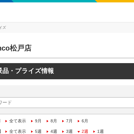
イズ
mco松戸店
景品・プライズ情報
月
全て表示
9月
8月
7月
6月
週
全て表示
5週
4週
3週
2週
1週