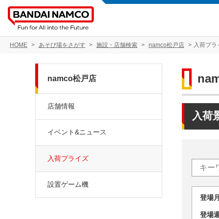
HOME
あそび場をさがす
施設・店舗検索
namco松戸店
入荷プラ
na
namco松戸店
店舗情報
入荷
イベント&ニュース
入荷プライズ
設置ゲーム機
登場
登場