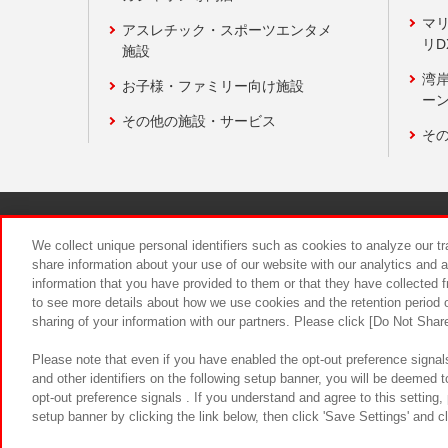
マ
アスレチック・スポーツエンタメ
リD
施設
湾
お子様・ファミリー向け施設
ーン
その他の施設・サービス
そ
関連会社
サステナビリティ
We collect unique personal identifiers such as cookies to analyze our t
share information about your use of our website with our analytics and 
information that you have provided to them or that they have collected f
食品のご提
to see more details about how we use cookies and the retention period o
sharing of your information with our partners. Please click [Do Not Shar
Please note that even if you have enabled the opt-out preference signals
and other identifiers on the following setup banner, you will be deemed 
opt-out preference signals . If you understand and agree to this setting
setup banner by clicking the link below, then click 'Save Settings' and c
©Bandai Namco Amusement Inc.
©Ba