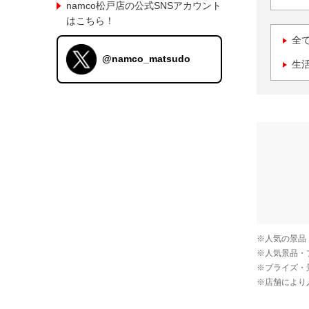
namco松戸店の公式SNSアカウント
はこちら！
全
@namco_matsudo
生