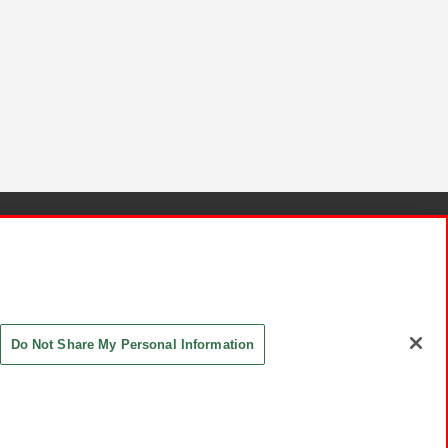
針と検証結果
お取引先さまとともに
お問い合わせ
Do Not Share My Personal Information
ASHIKI Co., Ltd. All Rights Reserved.