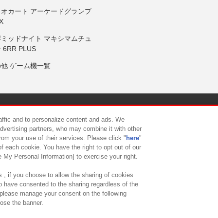
リオカート アーケードグランプ
X
岸ミッドナイト マキシマムチュ
 6RR PLUS
の他 ゲーム機一覧
サイトポリシー
プライバシーポリシー
ウェブアクセシビリティ方
raffic and to personalize content and ads. We
advertising partners, who may combine it with other
rom your use of their services. Please click "
here
"
供について
カスタマーハラスメント対応方針
よくあるご質問・
f each cookie. You have the right to opt out of our
e My Personal Information] to exercise your right.
 , if you choose to allow the sharing of cookies
to have consented to the sharing regardless of the
, please manage your consent on the following
lose the banner.
ndai Namco Amusement Lab Inc.
©Bandai Namco Experience Inc.
©HANAY