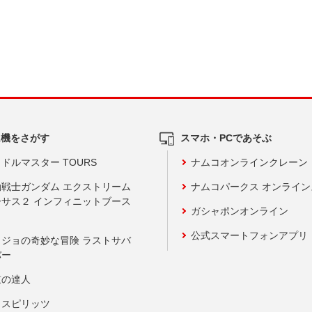
ム機をさがす
スマホ・PCであそぶ
ドルマスター TOURS
ナムコオンラインクレーン
動戦士ガンダム エクストリーム
ナムコパークス オンライ
ーサス２ インフィニットブース
ガシャポンオンライン
公式スマートフォンアプリ
ョジョの奇妙な冒険 ラストサバ
バー
鼓の達人
りスピリッツ