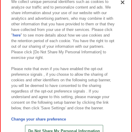
We collect unique personal identifiers such as cookies to
analyze our traffic and to personalize content and ads. We
イベント・キャンペーン
share information about your use of our website with our
analytics and advertising partners, who may combine it with
other information that you have provided to them or that they
have collected from your use of their services. Please click
"
here
" to see more details about how we use cookies and
関連会社
サステナビリティ
サイトポリシー
the retention period of each cookie. You have the right to opt
out of our sharing of your information with our partners.
プライバシーポリシー
ウェブアクセシビリティ方針と検証結果
Please click [Do Not Share My Personal Information] to
exercise your right.
お取引先さまとともに
食品のご提供について
カスタマーハラスメント対応方針
よくあるご質問・お問い合わせ
Please note that even if you have enabled the opt-out
preference signals , if you choose to allow the sharing of
cookies and other identifiers on the following setup banner,
you will be deemed to have consented to the sharing
regardless of the opt-out preference signals . If you
understand and agree to this setting, please manage your
consent on the following setup banner by clicking the link
below, then click 'Save Settings' and close the banner.
©Bandai Namco Amusement Inc.
©Bandai Namco Amusement Lab Inc.
Change your share preference
©Bandai Namco Experience Inc.
©HANAYASHIKI Co., Ltd. All Rights Reserved.
Do Not Share My Personal Information