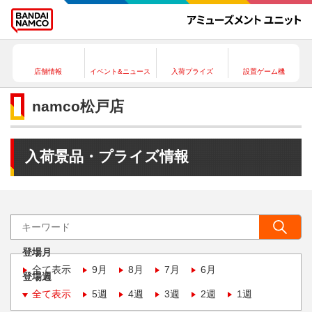
店舗情報
イベント&ニュース
入荷プライズ
設置ゲーム機
namco松戸店
入荷景品・プライズ情報
登場月
全て表示
9月
8月
7月
6月
登場週
全て表示
5週
4週
3週
2週
1週