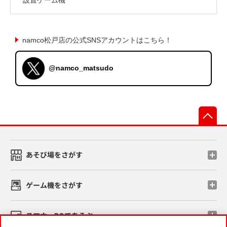
namco松戸店の公式SNSアカウントはこちら！
@namco_matsudo
先
あそび場をさがす
ゲーム機をさがす
スマホ・PCであそぶ