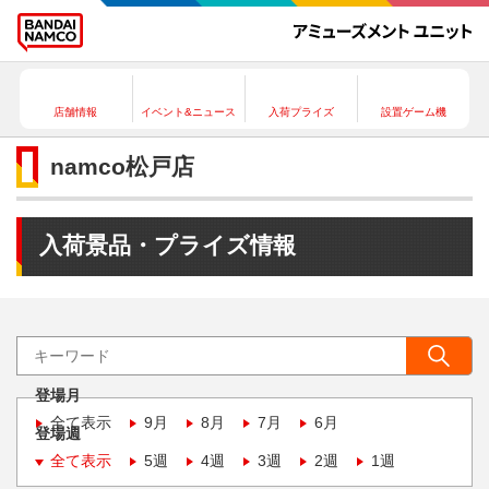
店舗情報
イベント&ニュース
入荷プライズ
設置ゲーム機
namco松戸店
入荷景品・プライズ情報
登場月
全て表示
9月
8月
7月
6月
登場週
全て表示
5週
4週
3週
2週
1週