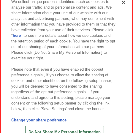
We collect unique personal identifiers such as cookies to
analyze our traffic and to personalize content and ads. We
イベント・キャンペーン
share information about your use of our website with our
analytics and advertising partners, who may combine it with
other information that you have provided to them or that they
have collected from your use of their services. Please click
"
here
" to see more details about how we use cookies and
関連会社
サステナビリティ
サイトポリシー
the retention period of each cookie. You have the right to opt
out of our sharing of your information with our partners.
プライバシーポリシー
ウェブアクセシビリティ方針と検証結果
Please click [Do Not Share My Personal Information] to
exercise your right.
お取引先さまとともに
食品のご提供について
カスタマーハラスメント対応方針
よくあるご質問・お問い合わせ
Please note that even if you have enabled the opt-out
preference signals , if you choose to allow the sharing of
cookies and other identifiers on the following setup banner,
you will be deemed to have consented to the sharing
regardless of the opt-out preference signals . If you
understand and agree to this setting, please manage your
consent on the following setup banner by clicking the link
below, then click 'Save Settings' and close the banner.
©Bandai Namco Amusement Inc.
©Bandai Namco Amusement Lab Inc.
Change your share preference
©Bandai Namco Experience Inc.
©HANAYASHIKI Co., Ltd. All Rights Reserved.
Do Not Share My Personal Information