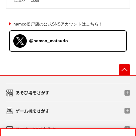
namco松戸店の公式SNSアカウントはこちら！
@namco_matsudo
先
あそび場をさがす
ゲーム機をさがす
スマホ・PCであそぶ