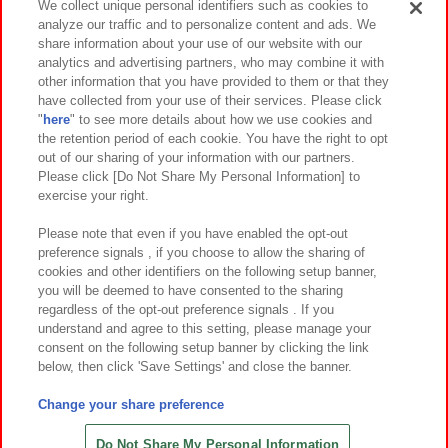
We collect unique personal identifiers such as cookies to
analyze our traffic and to personalize content and ads. We
イベント・キャンペーン
share information about your use of our website with our
analytics and advertising partners, who may combine it with
other information that you have provided to them or that they
have collected from your use of their services. Please click
"
here
" to see more details about how we use cookies and
関連会社
サステナビリティ
サイトポリシー
the retention period of each cookie. You have the right to opt
out of our sharing of your information with our partners.
プライバシーポリシー
ウェブアクセシビリティ方針と検証結果
Please click [Do Not Share My Personal Information] to
exercise your right.
お取引先さまとともに
食品のご提供について
カスタマーハラスメント対応方針
よくあるご質問・お問い合わせ
Please note that even if you have enabled the opt-out
preference signals , if you choose to allow the sharing of
cookies and other identifiers on the following setup banner,
you will be deemed to have consented to the sharing
regardless of the opt-out preference signals . If you
understand and agree to this setting, please manage your
consent on the following setup banner by clicking the link
below, then click 'Save Settings' and close the banner.
©Bandai Namco Amusement Inc.
©Bandai Namco Amusement Lab Inc.
Change your share preference
©Bandai Namco Experience Inc.
©HANAYASHIKI Co., Ltd. All Rights Reserved.
Do Not Share My Personal Information