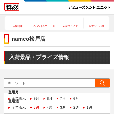
店舗情報
イベント&ニュース
入荷プライズ
設置ゲーム機
namco松戸店
入荷景品・プライズ情報
登場月
全て表示
9月
8月
7月
6月
登場週
全て表示
5週
4週
3週
2週
1週