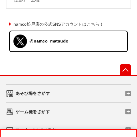
namco松戸店の公式SNSアカウントはこちら！
@namco_matsudo
先
あそび場をさがす
ゲーム機をさがす
スマホ・PCであそぶ