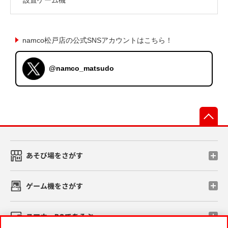
namco松戸店の公式SNSアカウントはこちら！
@namco_matsudo
先
あそび場をさがす
ゲーム機をさがす
スマホ・PCであそぶ