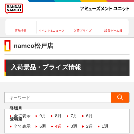
店舗情報
イベント&ニュース
入荷プライズ
設置ゲーム機
namco松戸店
入荷景品・プライズ情報
登場月
全て表示
9月
8月
7月
6月
登場週
全て表示
5週
4週
3週
2週
1週