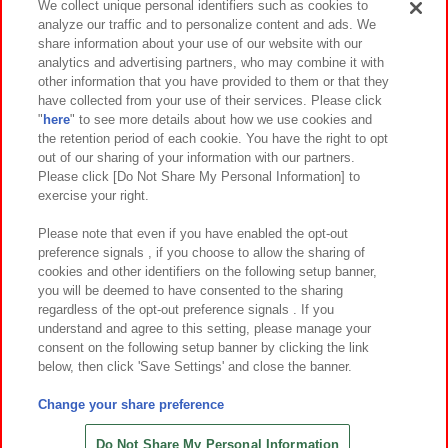
We collect unique personal identifiers such as cookies to
analyze our traffic and to personalize content and ads. We
イベント・キャンペーン
share information about your use of our website with our
analytics and advertising partners, who may combine it with
other information that you have provided to them or that they
have collected from your use of their services. Please click
"
here
" to see more details about how we use cookies and
関連会社
サステナビリティ
サイトポリシー
the retention period of each cookie. You have the right to opt
out of our sharing of your information with our partners.
プライバシーポリシー
ウェブアクセシビリティ方針と検証結果
Please click [Do Not Share My Personal Information] to
exercise your right.
お取引先さまとともに
食品のご提供について
カスタマーハラスメント対応方針
よくあるご質問・お問い合わせ
Please note that even if you have enabled the opt-out
preference signals , if you choose to allow the sharing of
cookies and other identifiers on the following setup banner,
you will be deemed to have consented to the sharing
regardless of the opt-out preference signals . If you
understand and agree to this setting, please manage your
consent on the following setup banner by clicking the link
below, then click 'Save Settings' and close the banner.
©Bandai Namco Amusement Inc.
©Bandai Namco Amusement Lab Inc.
Change your share preference
©Bandai Namco Experience Inc.
©HANAYASHIKI Co., Ltd. All Rights Reserved.
Do Not Share My Personal Information