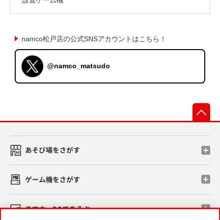
namco松戸店の公式SNSアカウントはこちら！
@namco_matsudo
先
あそび場をさがす
ゲーム機をさがす
スマホ・PCであそぶ