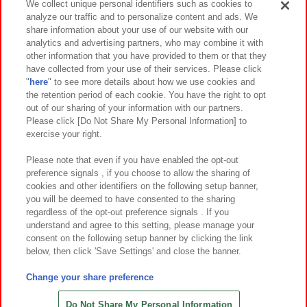
We collect unique personal identifiers such as cookies to
analyze our traffic and to personalize content and ads. We
イベント・キャンペーン
share information about your use of our website with our
analytics and advertising partners, who may combine it with
other information that you have provided to them or that they
have collected from your use of their services. Please click
"
here
" to see more details about how we use cookies and
関連会社
サステナビリティ
サイトポリシー
the retention period of each cookie. You have the right to opt
out of our sharing of your information with our partners.
プライバシーポリシー
ウェブアクセシビリティ方針と検証結果
Please click [Do Not Share My Personal Information] to
exercise your right.
お取引先さまとともに
食品のご提供について
カスタマーハラスメント対応方針
よくあるご質問・お問い合わせ
Please note that even if you have enabled the opt-out
preference signals , if you choose to allow the sharing of
cookies and other identifiers on the following setup banner,
you will be deemed to have consented to the sharing
regardless of the opt-out preference signals . If you
understand and agree to this setting, please manage your
consent on the following setup banner by clicking the link
below, then click 'Save Settings' and close the banner.
©Bandai Namco Amusement Inc.
©Bandai Namco Amusement Lab Inc.
Change your share preference
©Bandai Namco Experience Inc.
©HANAYASHIKI Co., Ltd. All Rights Reserved.
Do Not Share My Personal Information