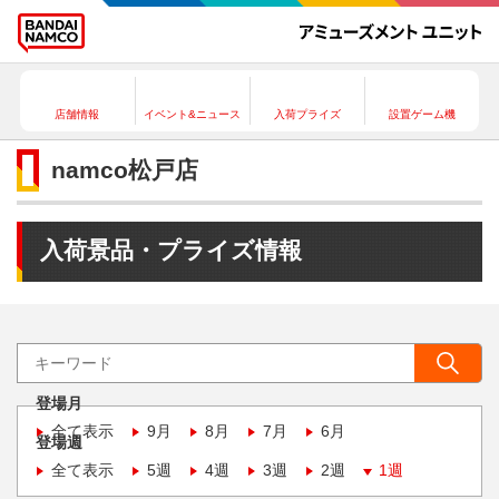
店舗情報
イベント&ニュース
入荷プライズ
設置ゲーム機
namco松戸店
入荷景品・プライズ情報
登場月
全て表示
9月
8月
7月
6月
登場週
全て表示
5週
4週
3週
2週
1週