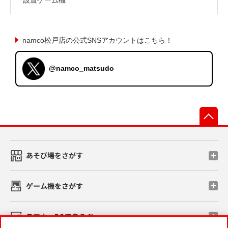
namco松戸店の公式SNSアカウントはこちら！
@namco_matsudo
先
あそび場をさがす
ゲーム機をさがす
スマホ・PCであそぶ