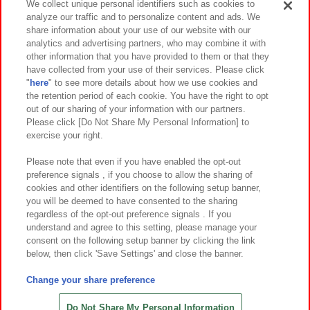
We collect unique personal identifiers such as cookies to
analyze our traffic and to personalize content and ads. We
イベント・キャンペーン
share information about your use of our website with our
analytics and advertising partners, who may combine it with
other information that you have provided to them or that they
have collected from your use of their services. Please click
"
here
" to see more details about how we use cookies and
関連会社
サステナビリティ
サイトポリシー
the retention period of each cookie. You have the right to opt
out of our sharing of your information with our partners.
プライバシーポリシー
ウェブアクセシビリティ方針と検証結果
Please click [Do Not Share My Personal Information] to
exercise your right.
お取引先さまとともに
食品のご提供について
カスタマーハラスメント対応方針
よくあるご質問・お問い合わせ
Please note that even if you have enabled the opt-out
preference signals , if you choose to allow the sharing of
cookies and other identifiers on the following setup banner,
you will be deemed to have consented to the sharing
regardless of the opt-out preference signals . If you
understand and agree to this setting, please manage your
consent on the following setup banner by clicking the link
below, then click 'Save Settings' and close the banner.
©Bandai Namco Amusement Inc.
©Bandai Namco Amusement Lab Inc.
Change your share preference
©Bandai Namco Experience Inc.
©HANAYASHIKI Co., Ltd. All Rights Reserved.
Do Not Share My Personal Information