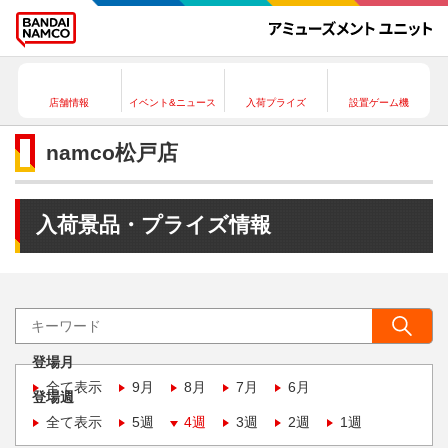
店舗情報
イベント&ニュース
入荷プライズ
設置ゲーム機
namco松戸店
入荷景品・プライズ情報
登場月
全て表示
9月
8月
7月
6月
登場週
全て表示
5週
4週
3週
2週
1週