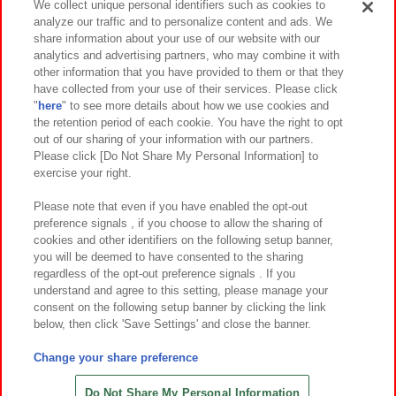
We collect unique personal identifiers such as cookies to
analyze our traffic and to personalize content and ads. We
イベント・キャンペーン
share information about your use of our website with our
analytics and advertising partners, who may combine it with
other information that you have provided to them or that they
have collected from your use of their services. Please click
"
here
" to see more details about how we use cookies and
関連会社
サステナビリティ
サイトポリシー
the retention period of each cookie. You have the right to opt
out of our sharing of your information with our partners.
プライバシーポリシー
ウェブアクセシビリティ方針と検証結果
Please click [Do Not Share My Personal Information] to
exercise your right.
お取引先さまとともに
食品のご提供について
カスタマーハラスメント対応方針
よくあるご質問・お問い合わせ
Please note that even if you have enabled the opt-out
preference signals , if you choose to allow the sharing of
cookies and other identifiers on the following setup banner,
you will be deemed to have consented to the sharing
regardless of the opt-out preference signals . If you
understand and agree to this setting, please manage your
consent on the following setup banner by clicking the link
below, then click 'Save Settings' and close the banner.
©Bandai Namco Amusement Inc.
©Bandai Namco Amusement Lab Inc.
Change your share preference
©Bandai Namco Experience Inc.
©HANAYASHIKI Co., Ltd. All Rights Reserved.
Do Not Share My Personal Information