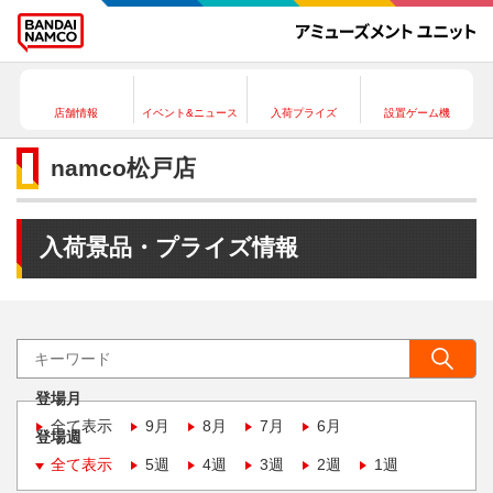
店舗情報
イベント&ニュース
入荷プライズ
設置ゲーム機
namco松戸店
入荷景品・プライズ情報
登場月
全て表示
9月
8月
7月
6月
登場週
全て表示
5週
4週
3週
2週
1週