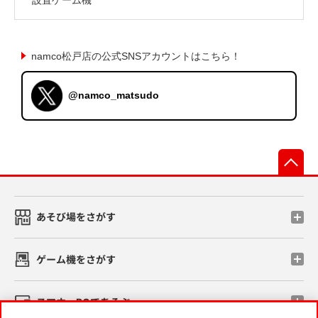
namco松戸店の公式SNSアカウントはこちら！
@namco_matsudo
先
あそび場をさがす
ゲーム機をさがす
スマホ・PCであそぶ