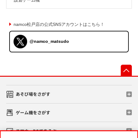
namco松戸店の公式SNSアカウントはこちら！
@namco_matsudo
先
あそび場をさがす
ゲーム機をさがす
スマホ・PCであそぶ