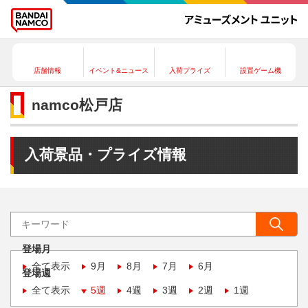
店舗情報
イベント&ニュース
入荷プライズ
設置ゲーム機
namco松戸店
入荷景品・プライズ情報
登場月
全て表示
9月
8月
7月
6月
登場週
全て表示
5週
4週
3週
2週
1週