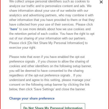
We collect unique personal identifiers such as cookies to
analyze our traffic and to personalize content and ads. We
イベント・キャンペーン
share information about your use of our website with our
analytics and advertising partners, who may combine it with
other information that you have provided to them or that they
have collected from your use of their services. Please click
"
here
" to see more details about how we use cookies and
関連会社
サステナビリティ
サイトポリシー
the retention period of each cookie. You have the right to opt
out of our sharing of your information with our partners.
プライバシーポリシー
ウェブアクセシビリティ方針と検証結果
Please click [Do Not Share My Personal Information] to
exercise your right.
お取引先さまとともに
食品のご提供について
カスタマーハラスメント対応方針
よくあるご質問・お問い合わせ
Please note that even if you have enabled the opt-out
preference signals , if you choose to allow the sharing of
cookies and other identifiers on the following setup banner,
you will be deemed to have consented to the sharing
regardless of the opt-out preference signals . If you
understand and agree to this setting, please manage your
consent on the following setup banner by clicking the link
below, then click 'Save Settings' and close the banner.
©Bandai Namco Amusement Inc.
©Bandai Namco Amusement Lab Inc.
Change your share preference
©Bandai Namco Experience Inc.
©HANAYASHIKI Co., Ltd. All Rights Reserved.
Do Not Share My Personal Information