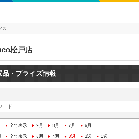
イズ
mco松戸店
景品・プライズ情報
月
全て表示
9月
8月
7月
6月
週
全て表示
5週
4週
3週
2週
1週