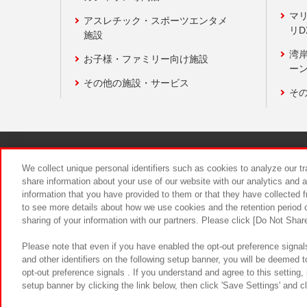
マ
アスレチック・スポーツエンタメ
リD
施設
湾
お子様・ファミリー向け施設
ーン
その他の施設・サービス
そ
関連会社
サステナビリティ
We collect unique personal identifiers such as cookies to analyze our t
share information about your use of our website with our analytics and 
information that you have provided to them or that they have collected f
食品のご提
to see more details about how we use cookies and the retention period o
sharing of your information with our partners. Please click [Do Not Shar
Please note that even if you have enabled the opt-out preference signals
and other identifiers on the following setup banner, you will be deemed 
opt-out preference signals . If you understand and agree to this setting
setup banner by clicking the link below, then click 'Save Settings' and c
©Bandai Namco Amusement Inc.
©Ba