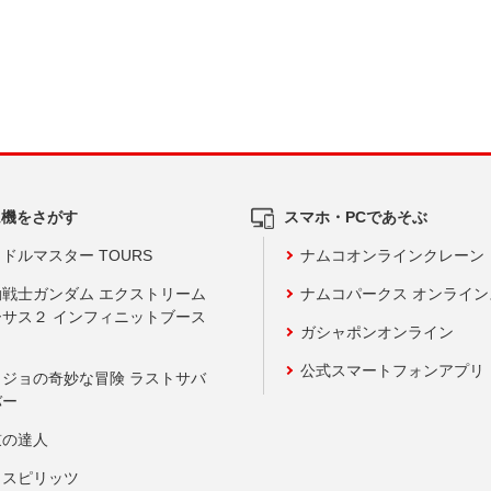
ム機をさがす
スマホ・PCであそぶ
ドルマスター TOURS
ナムコオンラインクレーン
動戦士ガンダム エクストリーム
ナムコパークス オンライ
ーサス２ インフィニットブース
ガシャポンオンライン
公式スマートフォンアプリ
ョジョの奇妙な冒険 ラストサバ
バー
鼓の達人
りスピリッツ