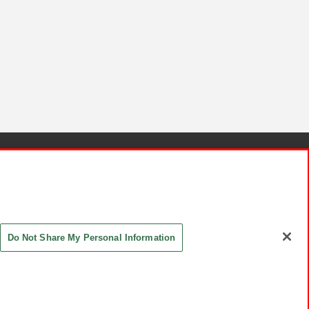
針と検証結果
お取引先さまとともに
お問い合わせ
Do Not Share My Personal Information
ASHIKI Co., Ltd. All Rights Reserved.