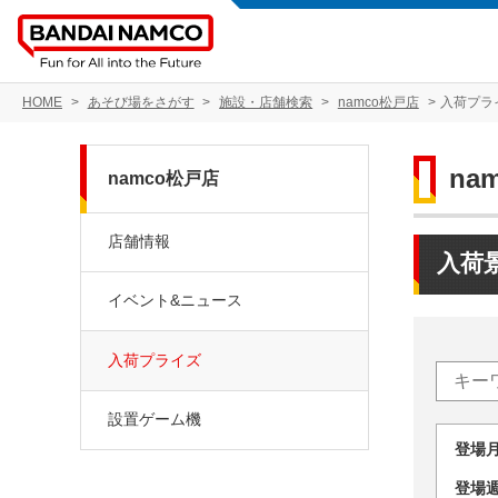
HOME
あそび場をさがす
施設・店舗検索
namco松戸店
入荷プラ
na
namco松戸店
店舗情報
入荷
イベント&ニュース
入荷プライズ
設置ゲーム機
登場
登場