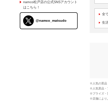
namco松戸店の公式SNSアカウント
はこちら！
全
@namco_matsudo
生