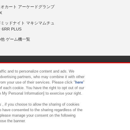
リオカート アーケードグランプ
X
岸ミッドナイト マキシマムチュ
 6RR PLUS
の他 ゲーム機一覧
サイトポリシー
プライバシーポリシー
ウェブアクセシビリティ方
raffic and to personalize content and ads. We
advertising partners, who may combine it with other
rom your use of their services. Please click "
here
"
供について
カスタマーハラスメント対応方針
よくあるご質問・
f each cookie. You have the right to opt out of our
e My Personal Information] to exercise your right.
 , if you choose to allow the sharing of cookies
to have consented to the sharing regardless of the
, please manage your consent on the following
lose the banner.
ndai Namco Amusement Lab Inc.
©Bandai Namco Experience Inc.
©HANAY