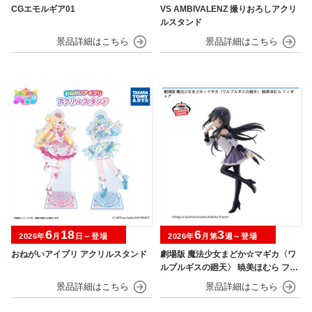
CGエモルギア01
VS AMBIVALENZ 撮りおろしアクリ
ルスタンド
6
18
6
3
2026年
月
日～登場
2026年
月第
週～登場
おねがいアイプリ アクリルスタンド
劇場版 魔法少女まどか☆マギカ〈ワ
ルプルギスの廻天〉 暁美ほむら フィ
ギュア