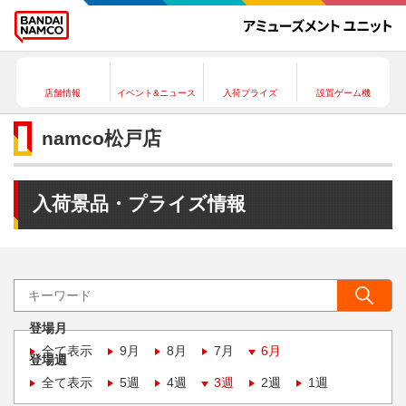
店舗情報
イベント&ニュース
入荷プライズ
設置ゲーム機
namco松戸店
入荷景品・プライズ情報
登場月
全て表示
9月
8月
7月
6月
登場週
全て表示
5週
4週
3週
2週
1週