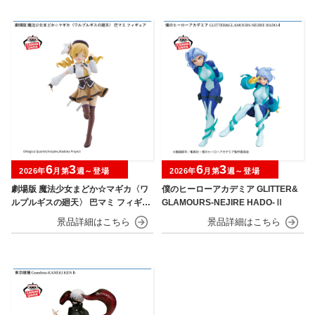
6
3
6
3
2026年
月第
週～登場
2026年
月第
週～登場
劇場版 魔法少女まどか☆マギカ〈ワ
僕のヒーローアカデミア GLITTER&
ルプルギスの廻天〉 巴マミ フィギュ
GLAMOURS-NEJIRE HADO-Ⅱ
ア