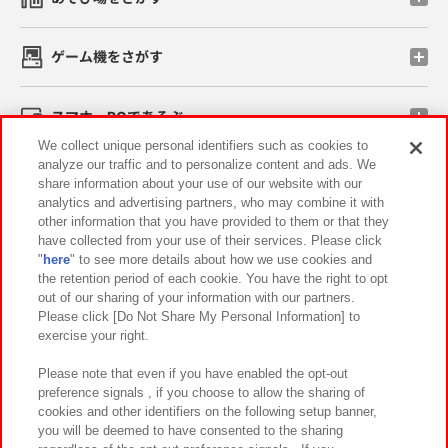
ゲーム機をさがす
スマホ・PCであそぶ
We collect unique personal identifiers such as cookies to
analyze our traffic and to personalize content and ads. We
イベント・キャンペーン
share information about your use of our website with our
analytics and advertising partners, who may combine it with
other information that you have provided to them or that they
have collected from your use of their services. Please click
"
here
" to see more details about how we use cookies and
関連会社
サステナビリティ
サイトポリシー
the retention period of each cookie. You have the right to opt
out of our sharing of your information with our partners.
プライバシーポリシー
ウェブアクセシビリティ方針と検証結果
Please click [Do Not Share My Personal Information] to
exercise your right.
お取引先さまとともに
食品のご提供について
カスタマーハラスメント対応方針
よくあるご質問・お問い合わせ
Please note that even if you have enabled the opt-out
preference signals , if you choose to allow the sharing of
cookies and other identifiers on the following setup banner,
you will be deemed to have consented to the sharing