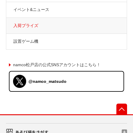
イベント&ニュース
入荷プライズ
設置ゲーム機
namco松戸店の公式SNSアカウントはこちら！
@namco_matsudo
先
あそび場をさがす