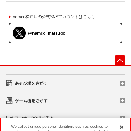
namco松戸店の公式SNSアカウントはこちら！
@namco_matsudo
先
あそび場をさがす
ゲーム機をさがす
スマホ・PCであそぶ
We collect unique personal identifiers such as cookies to