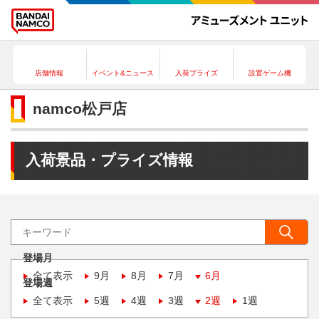
店舗情報
イベント&ニュース
入荷プライズ
設置ゲーム機
namco松戸店
入荷景品・プライズ情報
登場月
全て表示
9月
8月
7月
6月
登場週
全て表示
5週
4週
3週
2週
1週