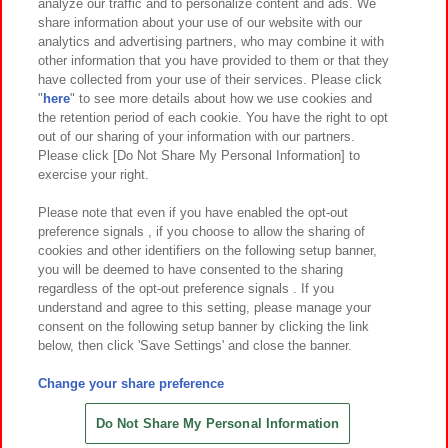
analyze our traffic and to personalize content and ads. We
イベント・キャンペーン
share information about your use of our website with our
analytics and advertising partners, who may combine it with
other information that you have provided to them or that they
have collected from your use of their services. Please click
"
here
" to see more details about how we use cookies and
関連会社
サステナビリティ
サイトポリシー
the retention period of each cookie. You have the right to opt
out of our sharing of your information with our partners.
プライバシーポリシー
ウェブアクセシビリティ方針と検証結果
Please click [Do Not Share My Personal Information] to
exercise your right.
お取引先さまとともに
食品のご提供について
カスタマーハラスメント対応方針
よくあるご質問・お問い合わせ
Please note that even if you have enabled the opt-out
preference signals , if you choose to allow the sharing of
cookies and other identifiers on the following setup banner,
you will be deemed to have consented to the sharing
regardless of the opt-out preference signals . If you
understand and agree to this setting, please manage your
consent on the following setup banner by clicking the link
below, then click 'Save Settings' and close the banner.
©Bandai Namco Amusement Inc.
©Bandai Namco Amusement Lab Inc.
Change your share preference
©Bandai Namco Experience Inc.
©HANAYASHIKI Co., Ltd. All Rights Reserved.
Do Not Share My Personal Information