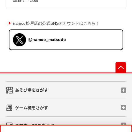
namco松戸店の公式SNSアカウントはこちら！
@namco_matsudo
先
あそび場をさがす
ゲーム機をさがす
スマホ・PCであそぶ