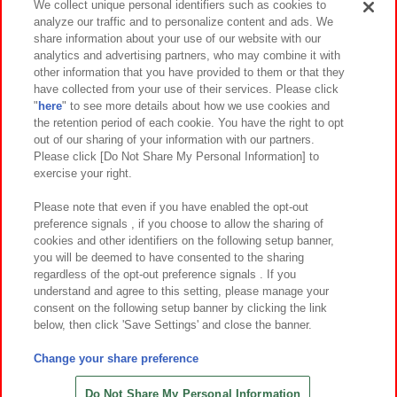
We collect unique personal identifiers such as cookies to
analyze our traffic and to personalize content and ads. We
イベント・キャンペーン
share information about your use of our website with our
analytics and advertising partners, who may combine it with
other information that you have provided to them or that they
have collected from your use of their services. Please click
"
here
" to see more details about how we use cookies and
関連会社
サステナビリティ
サイトポリシー
the retention period of each cookie. You have the right to opt
out of our sharing of your information with our partners.
プライバシーポリシー
ウェブアクセシビリティ方針と検証結果
Please click [Do Not Share My Personal Information] to
exercise your right.
お取引先さまとともに
食品のご提供について
カスタマーハラスメント対応方針
よくあるご質問・お問い合わせ
Please note that even if you have enabled the opt-out
preference signals , if you choose to allow the sharing of
cookies and other identifiers on the following setup banner,
you will be deemed to have consented to the sharing
regardless of the opt-out preference signals . If you
understand and agree to this setting, please manage your
consent on the following setup banner by clicking the link
below, then click 'Save Settings' and close the banner.
©Bandai Namco Amusement Inc.
©Bandai Namco Amusement Lab Inc.
Change your share preference
©Bandai Namco Experience Inc.
©HANAYASHIKI Co., Ltd. All Rights Reserved.
Do Not Share My Personal Information