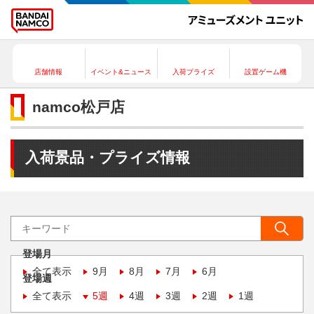
店舗情報
イベント&ニュース
入荷プライズ
設置ゲーム機
namco松戸店
入荷景品・プライズ情報
登場月
全て表示
9月
8月
7月
6月
登場週
全て表示
5週
4週
3週
2週
1週