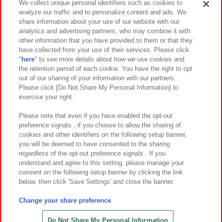
We collect unique personal identifiers such as cookies to
analyze our traffic and to personalize content and ads. We
イベント・キャンペーン
share information about your use of our website with our
analytics and advertising partners, who may combine it with
other information that you have provided to them or that they
have collected from your use of their services. Please click
"
here
" to see more details about how we use cookies and
関連会社
サステナビリティ
サイトポリシー
the retention period of each cookie. You have the right to opt
out of our sharing of your information with our partners.
プライバシーポリシー
ウェブアクセシビリティ方針と検証結果
Please click [Do Not Share My Personal Information] to
exercise your right.
お取引先さまとともに
食品のご提供について
カスタマーハラスメント対応方針
よくあるご質問・お問い合わせ
Please note that even if you have enabled the opt-out
preference signals , if you choose to allow the sharing of
cookies and other identifiers on the following setup banner,
you will be deemed to have consented to the sharing
regardless of the opt-out preference signals . If you
understand and agree to this setting, please manage your
consent on the following setup banner by clicking the link
below, then click 'Save Settings' and close the banner.
©Bandai Namco Amusement Inc.
©Bandai Namco Amusement Lab Inc.
Change your share preference
©Bandai Namco Experience Inc.
©HANAYASHIKI Co., Ltd. All Rights Reserved.
Do Not Share My Personal Information