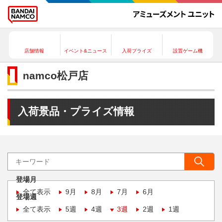
店舗情報
イベント&ニュース
入荷プライズ
設置ゲーム機
namco松戸店
入荷景品・プライズ情報
登場月
全て表示
9月
8月
7月
6月
登場週
全て表示
5週
4週
3週
2週
1週