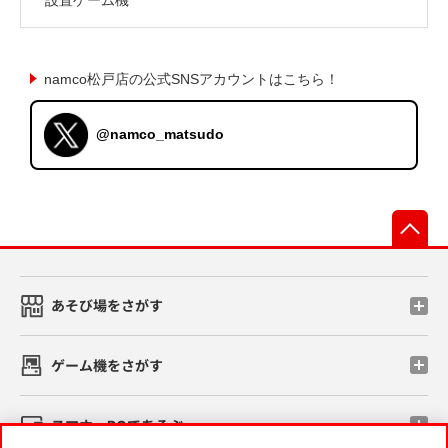
namco松戸店の公式SNSアカウントはこちら！
@namco_matsudo
先
あそび場をさがす
ゲーム機をさがす
スマホ・PCであそぶ