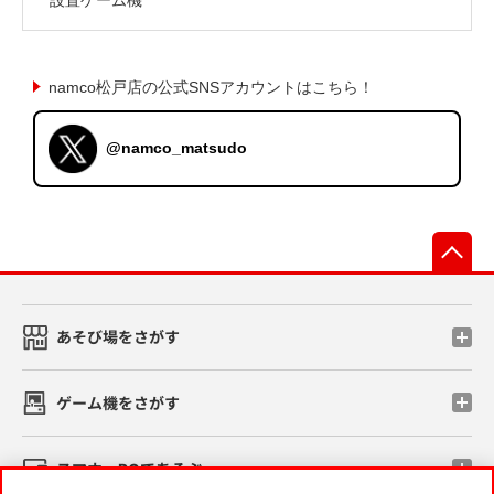
namco松戸店の公式SNSアカウントはこちら！
@namco_matsudo
先
あそび場をさがす
ゲーム機をさがす
スマホ・PCであそぶ