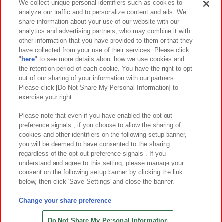
We collect unique personal identifiers such as cookies to
analyze our traffic and to personalize content and ads. We
イベント・キャンペーン
share information about your use of our website with our
analytics and advertising partners, who may combine it with
other information that you have provided to them or that they
have collected from your use of their services. Please click
"
here
" to see more details about how we use cookies and
関連会社
サステナビリティ
サイトポリシー
the retention period of each cookie. You have the right to opt
out of our sharing of your information with our partners.
プライバシーポリシー
ウェブアクセシビリティ方針と検証結果
Please click [Do Not Share My Personal Information] to
exercise your right.
お取引先さまとともに
食品のご提供について
カスタマーハラスメント対応方針
よくあるご質問・お問い合わせ
Please note that even if you have enabled the opt-out
preference signals , if you choose to allow the sharing of
cookies and other identifiers on the following setup banner,
you will be deemed to have consented to the sharing
regardless of the opt-out preference signals . If you
understand and agree to this setting, please manage your
consent on the following setup banner by clicking the link
below, then click 'Save Settings' and close the banner.
©Bandai Namco Amusement Inc.
©Bandai Namco Amusement Lab Inc.
Change your share preference
©Bandai Namco Experience Inc.
©HANAYASHIKI Co., Ltd. All Rights Reserved.
Do Not Share My Personal Information