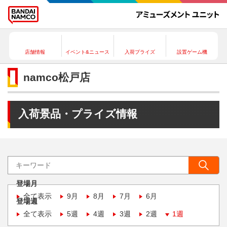
店舗情報
イベント&ニュース
入荷プライズ
設置ゲーム機
namco松戸店
入荷景品・プライズ情報
登場月
全て表示
9月
8月
7月
6月
登場週
全て表示
5週
4週
3週
2週
1週