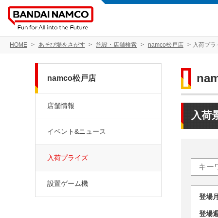
HOME
あそび場をさがす
施設・店舗検索
namco松戸店
入荷プラ
na
namco松戸店
店舗情報
入荷
イベント&ニュース
入荷プライズ
設置ゲーム機
登場
登場