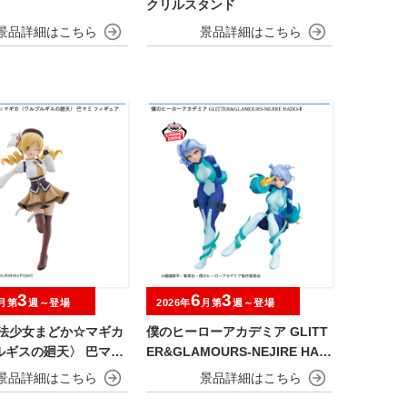
クリルスタンド
3
6
3
月第
週～登場
2026年
月第
週～登場
魔法少女まどか☆マギカ
僕のヒーローアカデミア GLITT
ルギスの廻天〉 巴マミ
ER&GLAMOURS-NEJIRE HAD
ア
O-Ⅱ