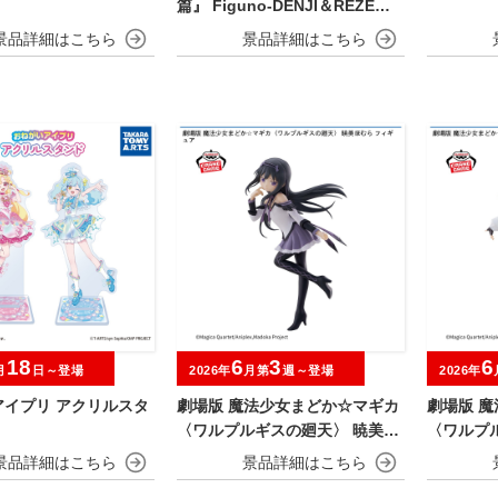
篇』 Figuno-DENJI＆REZE＆C
HAINSAW MAN＆BOMB-
18
6
3
6
月
日～登場
2026年
月第
週～登場
2026年
アイプリ アクリルスタ
劇場版 魔法少女まどか☆マギカ
劇場版 
〈ワルプルギスの廻天〉 暁美ほ
〈ワルプ
むら フィギュア
フィギュ