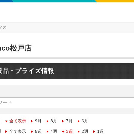
イズ
mco松戸店
景品・プライズ情報
月
全て表示
9月
8月
7月
6月
週
全て表示
5週
4週
3週
2週
1週