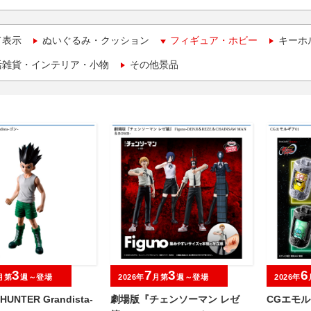
て表示
ぬいぐるみ・クッション
フィギュア・ホビー
キーホ
活雑貨・インテリア・小物
その他景品
3
7
3
6
月第
週～登場
2026年
月第
週～登場
2026年
HUNTER Grandista-
劇場版『チェンソーマン レゼ
CGエモル