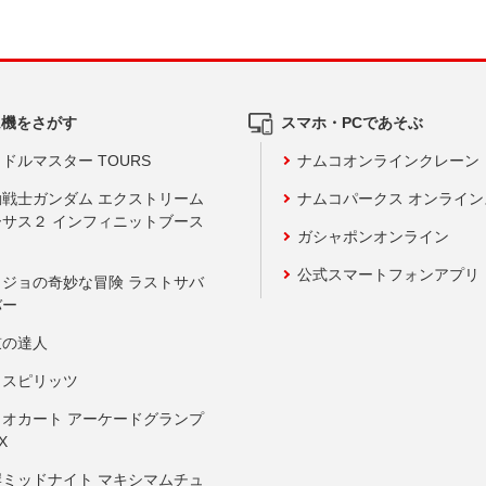
ム機をさがす
スマホ・PCであそぶ
ドルマスター TOURS
ナムコオンラインクレーン
動戦士ガンダム エクストリーム
ナムコパークス オンライ
ーサス２ インフィニットブース
ガシャポンオンライン
公式スマートフォンアプリ
ョジョの奇妙な冒険 ラストサバ
バー
鼓の達人
りスピリッツ
リオカート アーケードグランプ
X
岸ミッドナイト マキシマムチュ