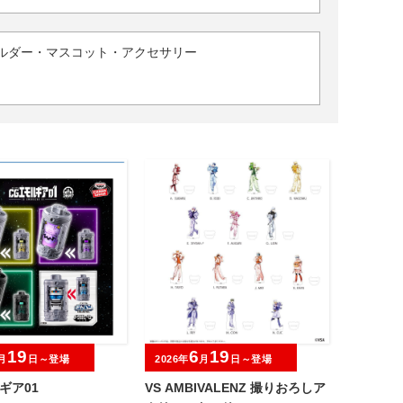
ルダー・マスコット・アクセサリー
19
6
19
月
日～登場
2026年
月
日～登場
ギア01
VS AMBIVALENZ 撮りおろしア