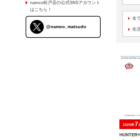
namco松戸店の公式SNSアカウント
はこちら！
全
@namco_matsudo
生
7
2026年
HUNTER×