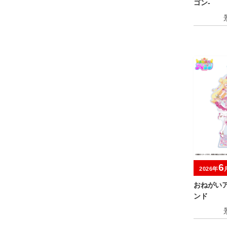
ゴン-
6
2026年
おねがい
ンド