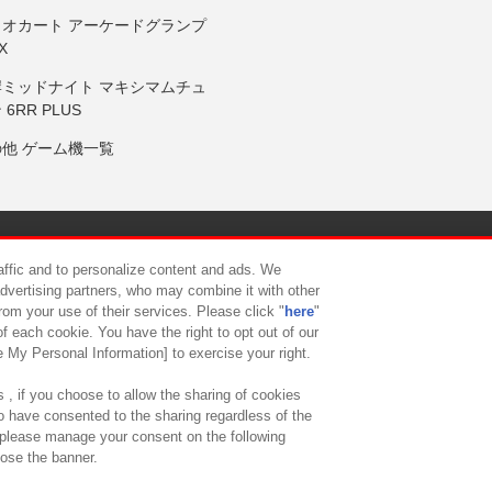
リオカート アーケードグランプ
X
岸ミッドナイト マキシマムチュ
 6RR PLUS
の他 ゲーム機一覧
サイトポリシー
プライバシーポリシー
ウェブアクセシビリティ方
raffic and to personalize content and ads. We
advertising partners, who may combine it with other
rom your use of their services. Please click "
here
"
供について
カスタマーハラスメント対応方針
よくあるご質問・
f each cookie. You have the right to opt out of our
e My Personal Information] to exercise your right.
 , if you choose to allow the sharing of cookies
to have consented to the sharing regardless of the
, please manage your consent on the following
lose the banner.
ndai Namco Amusement Lab Inc.
©Bandai Namco Experience Inc.
©HANAY