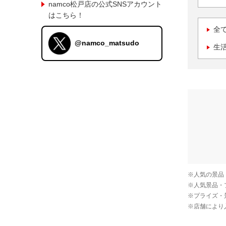
namco松戸店の公式SNSアカウント
はこちら！
全
@namco_matsudo
生