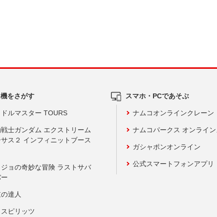
ム機をさがす
スマホ・PCであそぶ
ドルマスター TOURS
ナムコオンラインクレーン
動戦士ガンダム エクストリーム
ナムコパークス オンライ
ーサス２ インフィニットブース
ガシャポンオンライン
公式スマートフォンアプリ
ョジョの奇妙な冒険 ラストサバ
バー
鼓の達人
りスピリッツ