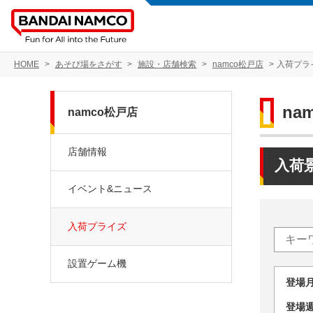
HOME
あそび場をさがす
施設・店舗検索
namco松戸店
入荷プラ
na
namco松戸店
店舗情報
入荷
イベント&ニュース
入荷プライズ
設置ゲーム機
登場
登場