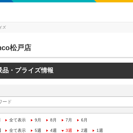
イズ
mco松戸店
景品・プライズ情報
月
全て表示
9月
8月
7月
6月
週
全て表示
5週
4週
3週
2週
1週