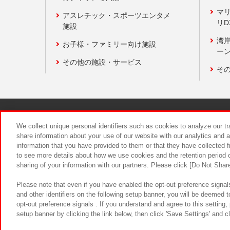
マ
アスレチック・スポーツエンタメ
リD
施設
湾
お子様・ファミリー向け施設
ーン
その他の施設・サービス
そ
関連会社
サステナビリティ
We collect unique personal identifiers such as cookies to analyze our t
share information about your use of our website with our analytics and 
information that you have provided to them or that they have collected f
食品のご提
to see more details about how we use cookies and the retention period o
sharing of your information with our partners. Please click [Do Not Shar
Please note that even if you have enabled the opt-out preference signals
and other identifiers on the following setup banner, you will be deemed 
opt-out preference signals . If you understand and agree to this setting
setup banner by clicking the link below, then click 'Save Settings' and c
©Bandai Namco Amusement Inc.
©Ba