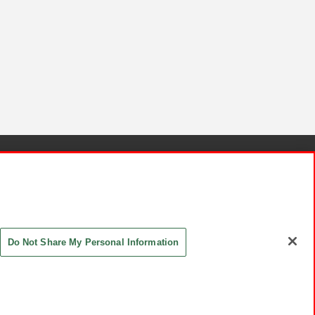
針と検証結果
お取引先さまとともに
お問い合わせ
Do Not Share My Personal Information
ASHIKI Co., Ltd. All Rights Reserved.