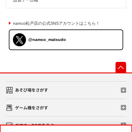
namco松戸店の公式SNSアカウントはこちら！
@namco_matsudo
先
あそび場をさがす
ゲーム機をさがす
スマホ・PCであそぶ