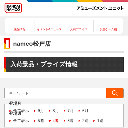
店舗情報
イベント&ニュース
入荷プライズ
設置ゲーム機
namco松戸店
入荷景品・プライズ情報
登場月
全て表示
9月
8月
7月
6月
登場週
全て表示
5週
4週
3週
2週
1週