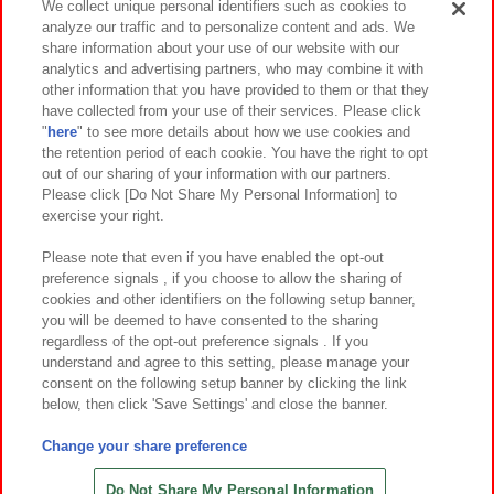
We collect unique personal identifiers such as cookies to
analyze our traffic and to personalize content and ads. We
イベント・キャンペーン
share information about your use of our website with our
analytics and advertising partners, who may combine it with
other information that you have provided to them or that they
have collected from your use of their services. Please click
"
here
" to see more details about how we use cookies and
関連会社
サステナビリティ
サイトポリシー
the retention period of each cookie. You have the right to opt
out of our sharing of your information with our partners.
プライバシーポリシー
ウェブアクセシビリティ方針と検証結果
Please click [Do Not Share My Personal Information] to
exercise your right.
お取引先さまとともに
食品のご提供について
カスタマーハラスメント対応方針
よくあるご質問・お問い合わせ
Please note that even if you have enabled the opt-out
preference signals , if you choose to allow the sharing of
cookies and other identifiers on the following setup banner,
you will be deemed to have consented to the sharing
regardless of the opt-out preference signals . If you
understand and agree to this setting, please manage your
consent on the following setup banner by clicking the link
below, then click 'Save Settings' and close the banner.
©Bandai Namco Amusement Inc.
©Bandai Namco Amusement Lab Inc.
Change your share preference
©Bandai Namco Experience Inc.
©HANAYASHIKI Co., Ltd. All Rights Reserved.
Do Not Share My Personal Information