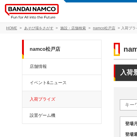
HOME
あそび場をさがす
施設・店舗検索
namco松戸店
入荷プラ
na
namco松戸店
店舗情報
入荷
イベント&ニュース
入荷プライズ
設置ゲーム機
登場
登場