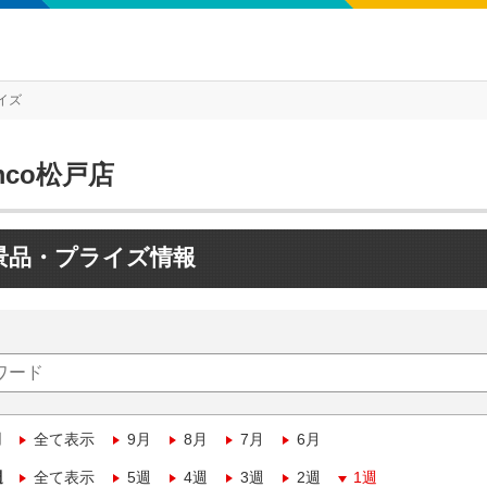
イズ
mco松戸店
景品・プライズ情報
月
全て表示
9月
8月
7月
6月
週
全て表示
5週
4週
3週
2週
1週