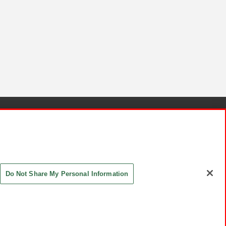
針と検証結果
お取引先さまとともに
お問い合わせ
Do Not Share My Personal Information
ASHIKI Co., Ltd. All Rights Reserved.