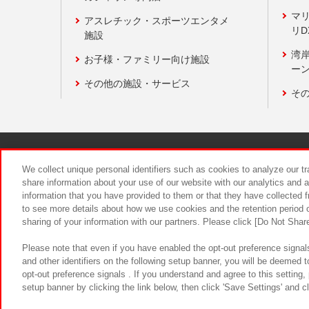
マ
アスレチック・スポーツエンタメ
リD
施設
湾
お子様・ファミリー向け施設
ーン
その他の施設・サービス
そ
関連会社
サステナビリティ
We collect unique personal identifiers such as cookies to analyze our t
share information about your use of our website with our analytics and 
information that you have provided to them or that they have collected f
食品のご提
to see more details about how we use cookies and the retention period o
sharing of your information with our partners. Please click [Do Not Shar
Please note that even if you have enabled the opt-out preference signals
and other identifiers on the following setup banner, you will be deemed 
opt-out preference signals . If you understand and agree to this setting
setup banner by clicking the link below, then click 'Save Settings' and c
©Bandai Namco Amusement Inc.
©Ba