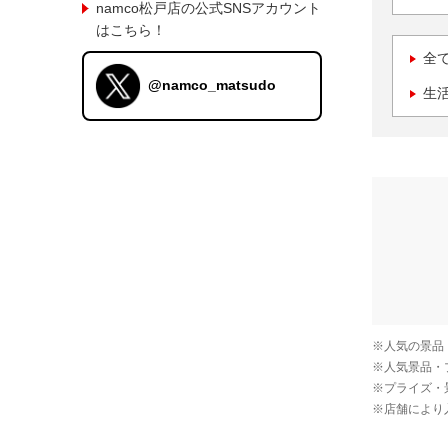
namco松戸店の公式SNSアカウント
はこちら！
全
@namco_matsudo
生