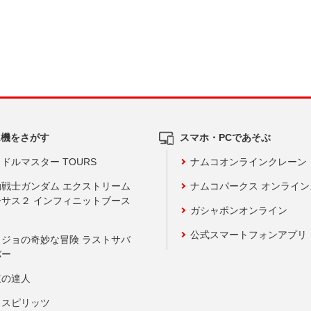
ム機をさがす
スマホ・PCであそぶ
ドルマスター TOURS
ナムコオンラインクレーン
動戦士ガンダム エクストリーム
ナムコパークス オンライ
ーサス２ インフィニットブース
ガシャポンオンライン
公式スマートフォンアプリ
ョジョの奇妙な冒険 ラストサバ
バー
鼓の達人
りスピリッツ