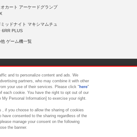
リオカート アーケードグランプ
X
岸ミッドナイト マキシマムチュ
 6RR PLUS
の他 ゲーム機一覧
サイトポリシー
プライバシーポリシー
ウェブアクセシビリティ方
raffic and to personalize content and ads. We
advertising partners, who may combine it with other
rom your use of their services. Please click "
here
"
供について
カスタマーハラスメント対応方針
よくあるご質問・
f each cookie. You have the right to opt out of our
e My Personal Information] to exercise your right.
 , if you choose to allow the sharing of cookies
to have consented to the sharing regardless of the
, please manage your consent on the following
lose the banner.
ndai Namco Amusement Lab Inc.
©Bandai Namco Experience Inc.
©HANAY