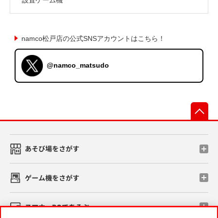
namco松戸店の公式SNSアカウントはこちら！
@namco_matsudo
先
あそび場をさがす
ゲーム機をさがす
スマホ・PCであそぶ