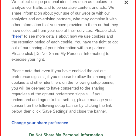
We collect unique personal identifiers such as cookies to
analyze our traffic and to personalize content and ads. We
イベント・キャンペーン
share information about your use of our website with our
analytics and advertising partners, who may combine it with
other information that you have provided to them or that they
have collected from your use of their services. Please click
"
here
" to see more details about how we use cookies and
関連会社
サステナビリティ
サイトポリシー
the retention period of each cookie. You have the right to opt
out of our sharing of your information with our partners.
プライバシーポリシー
ウェブアクセシビリティ方針と検証結果
Please click [Do Not Share My Personal Information] to
exercise your right.
お取引先さまとともに
食品のご提供について
カスタマーハラスメント対応方針
よくあるご質問・お問い合わせ
Please note that even if you have enabled the opt-out
preference signals , if you choose to allow the sharing of
cookies and other identifiers on the following setup banner,
you will be deemed to have consented to the sharing
regardless of the opt-out preference signals . If you
understand and agree to this setting, please manage your
consent on the following setup banner by clicking the link
below, then click 'Save Settings' and close the banner.
©Bandai Namco Amusement Inc.
©Bandai Namco Amusement Lab Inc.
Change your share preference
©Bandai Namco Experience Inc.
©HANAYASHIKI Co., Ltd. All Rights Reserved.
Do Not Share My Personal Information