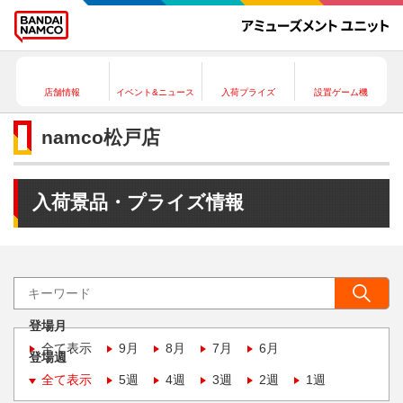
店舗情報
イベント&ニュース
入荷プライズ
設置ゲーム機
namco松戸店
入荷景品・プライズ情報
登場月
全て表示
9月
8月
7月
6月
登場週
全て表示
5週
4週
3週
2週
1週