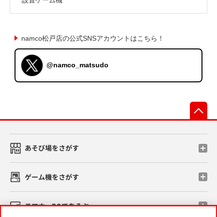
namco松戸店の公式SNSアカウントはこちら！
@namco_matsudo
先
あそび場をさがす
ゲーム機をさがす
スマホ・PCであそぶ