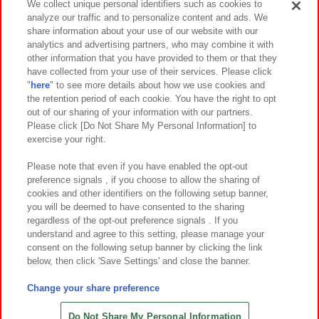
We collect unique personal identifiers such as cookies to
analyze our traffic and to personalize content and ads. We
イベント・キャンペーン
share information about your use of our website with our
analytics and advertising partners, who may combine it with
other information that you have provided to them or that they
have collected from your use of their services. Please click
"
here
" to see more details about how we use cookies and
関連会社
サステナビリティ
サイトポリシー
the retention period of each cookie. You have the right to opt
out of our sharing of your information with our partners.
プライバシーポリシー
ウェブアクセシビリティ方針と検証結果
Please click [Do Not Share My Personal Information] to
exercise your right.
お取引先さまとともに
食品のご提供について
カスタマーハラスメント対応方針
よくあるご質問・お問い合わせ
Please note that even if you have enabled the opt-out
preference signals , if you choose to allow the sharing of
cookies and other identifiers on the following setup banner,
you will be deemed to have consented to the sharing
regardless of the opt-out preference signals . If you
understand and agree to this setting, please manage your
consent on the following setup banner by clicking the link
below, then click 'Save Settings' and close the banner.
©Bandai Namco Amusement Inc.
©Bandai Namco Amusement Lab Inc.
Change your share preference
©Bandai Namco Experience Inc.
©HANAYASHIKI Co., Ltd. All Rights Reserved.
Do Not Share My Personal Information