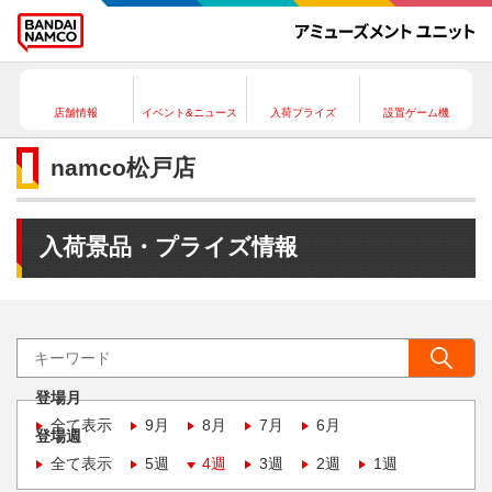
店舗情報
イベント&ニュース
入荷プライズ
設置ゲーム機
namco松戸店
入荷景品・プライズ情報
登場月
全て表示
9月
8月
7月
6月
登場週
全て表示
5週
4週
3週
2週
1週