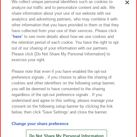
We collect unique personal identifiers such as cookies to
analyze our traffic and to personalize content and ads. We
イベント・キャンペーン
share information about your use of our website with our
analytics and advertising partners, who may combine it with
other information that you have provided to them or that they
have collected from your use of their services. Please click
"
here
" to see more details about how we use cookies and
関連会社
サステナビリティ
サイトポリシー
the retention period of each cookie. You have the right to opt
out of our sharing of your information with our partners.
プライバシーポリシー
ウェブアクセシビリティ方針と検証結果
Please click [Do Not Share My Personal Information] to
exercise your right.
お取引先さまとともに
食品のご提供について
カスタマーハラスメント対応方針
よくあるご質問・お問い合わせ
Please note that even if you have enabled the opt-out
preference signals , if you choose to allow the sharing of
cookies and other identifiers on the following setup banner,
you will be deemed to have consented to the sharing
regardless of the opt-out preference signals . If you
understand and agree to this setting, please manage your
consent on the following setup banner by clicking the link
below, then click 'Save Settings' and close the banner.
©Bandai Namco Amusement Inc.
©Bandai Namco Amusement Lab Inc.
Change your share preference
©Bandai Namco Experience Inc.
©HANAYASHIKI Co., Ltd. All Rights Reserved.
Do Not Share My Personal Information