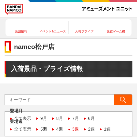
店舗情報
イベント&ニュース
入荷プライズ
設置ゲーム機
namco松戸店
入荷景品・プライズ情報
登場月
全て表示
9月
8月
7月
6月
登場週
全て表示
5週
4週
3週
2週
1週