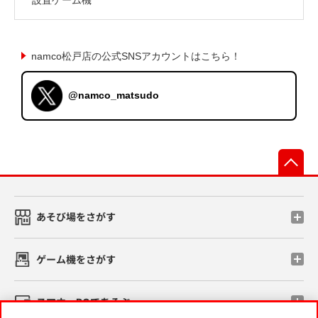
namco松戸店の公式SNSアカウントはこちら！
@namco_matsudo
先
あそび場をさがす
ゲーム機をさがす
スマホ・PCであそぶ