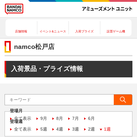
店舗情報
イベント&ニュース
入荷プライズ
設置ゲーム機
namco松戸店
入荷景品・プライズ情報
登場月
全て表示
9月
8月
7月
6月
登場週
全て表示
5週
4週
3週
2週
1週