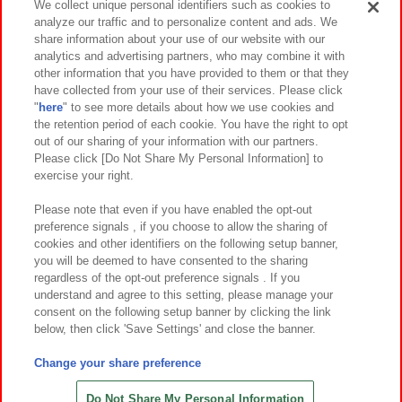
We collect unique personal identifiers such as cookies to
analyze our traffic and to personalize content and ads. We
イベント・キャンペーン
share information about your use of our website with our
analytics and advertising partners, who may combine it with
other information that you have provided to them or that they
have collected from your use of their services. Please click
"
here
" to see more details about how we use cookies and
関連会社
サステナビリティ
サイトポリシー
the retention period of each cookie. You have the right to opt
out of our sharing of your information with our partners.
プライバシーポリシー
ウェブアクセシビリティ方針と検証結果
Please click [Do Not Share My Personal Information] to
exercise your right.
お取引先さまとともに
食品のご提供について
カスタマーハラスメント対応方針
よくあるご質問・お問い合わせ
Please note that even if you have enabled the opt-out
preference signals , if you choose to allow the sharing of
cookies and other identifiers on the following setup banner,
you will be deemed to have consented to the sharing
regardless of the opt-out preference signals . If you
understand and agree to this setting, please manage your
consent on the following setup banner by clicking the link
below, then click 'Save Settings' and close the banner.
©Bandai Namco Amusement Inc.
©Bandai Namco Amusement Lab Inc.
Change your share preference
©Bandai Namco Experience Inc.
©HANAYASHIKI Co., Ltd. All Rights Reserved.
Do Not Share My Personal Information