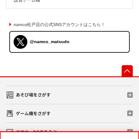
namco松戸店の公式SNSアカウントはこちら！
@namco_matsudo
先
あそび場をさがす
ゲーム機をさがす
スマホ・PCであそぶ