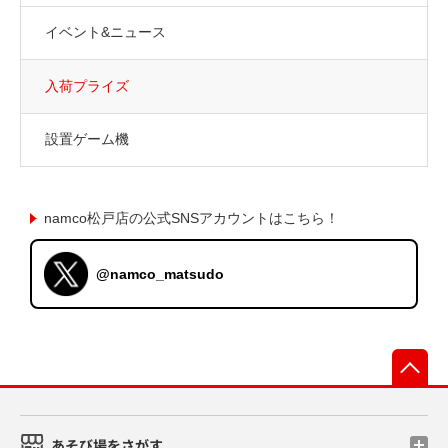
イベント&ニュース
入荷プライズ
設置ゲーム機
namco松戸店の公式SNSアカウントはこちら！
@namco_matsudo
先
あそび場をさがす