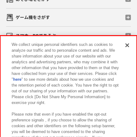
ゲーム機をさがす
スマホ・PCであそぶ
We collect unique personal identifiers such as cookies to
analyze our traffic and to personalize content and ads. We
イベント・キャンペーン
share information about your use of our website with our
analytics and advertising partners, who may combine it with
other information that you have provided to them or that they
have collected from your use of their services. Please click
"
here
" to see more details about how we use cookies and
関連会社
サステナビリティ
サイトポリシー
the retention period of each cookie. You have the right to opt
out of our sharing of your information with our partners.
プライバシーポリシー
ウェブアクセシビリティ方針と検証結果
Please click [Do Not Share My Personal Information] to
exercise your right.
お取引先さまとともに
食品のご提供について
カスタマーハラスメント対応方針
よくあるご質問・お問い合わせ
Please note that even if you have enabled the opt-out
preference signals , if you choose to allow the sharing of
cookies and other identifiers on the following setup banner,
you will be deemed to have consented to the sharing