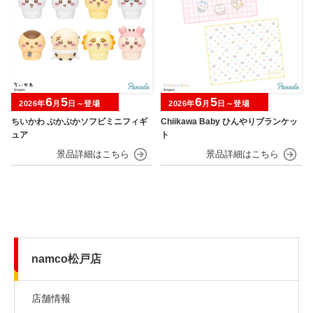
6
5
6
5
2026年
月
日～登場
2026年
月
日～登場
ちいかわ ぷかぷかソフビミニフィギ
Chiikawa Baby ひんやりブランケッ
ュア
ト
namco松戸店
店舗情報