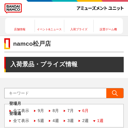
店舗情報
イベント&ニュース
入荷プライズ
設置ゲーム機
namco松戸店
入荷景品・プライズ情報
登場月
全て表示
9月
8月
7月
6月
登場週
全て表示
5週
4週
3週
2週
1週