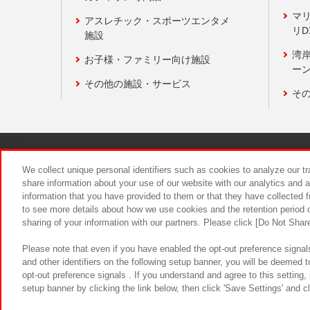
マ
アスレチック・スポーツエンタメ
リD
施設
湾
お子様・ファミリー向け施設
ーン
その他の施設・サービス
そ
関連会社
サステナビリティ
We collect unique personal identifiers such as cookies to analyze our t
share information about your use of our website with our analytics and 
information that you have provided to them or that they have collected f
食品のご提
to see more details about how we use cookies and the retention period o
sharing of your information with our partners. Please click [Do Not Shar
Please note that even if you have enabled the opt-out preference signals
and other identifiers on the following setup banner, you will be deemed 
opt-out preference signals . If you understand and agree to this setting
setup banner by clicking the link below, then click 'Save Settings' and c
©Bandai Namco Amusement Inc.
©Ba