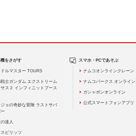
ム機をさがす
スマホ・PCであそぶ
ドルマスター TOURS
ナムコオンラインクレーン
動戦士ガンダム エクストリーム
ナムコパークス オンライ
ーサス２ インフィニットブース
ガシャポンオンライン
公式スマートフォンアプリ
ョジョの奇妙な冒険 ラストサバ
バー
鼓の達人
りスピリッツ