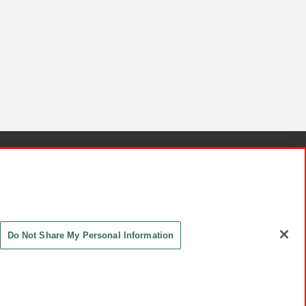
針と検証結果
お取引先さまとともに
お問い合わせ
Do Not Share My Personal Information
ASHIKI Co., Ltd. All Rights Reserved.