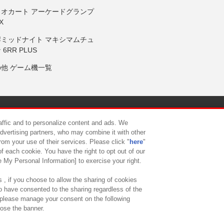
リオカート アーケードグランプ
X
岸ミッドナイト マキシマムチュ
 6RR PLUS
の他 ゲーム機一覧
サイトポリシー
プライバシーポリシー
ウェブアクセシビリティ方
raffic and to personalize content and ads. We
advertising partners, who may combine it with other
rom your use of their services. Please click "
here
"
供について
カスタマーハラスメント対応方針
よくあるご質問・
f each cookie. You have the right to opt out of our
e My Personal Information] to exercise your right.
 , if you choose to allow the sharing of cookies
to have consented to the sharing regardless of the
, please manage your consent on the following
lose the banner.
ndai Namco Amusement Lab Inc.
©Bandai Namco Experience Inc.
©HANAY