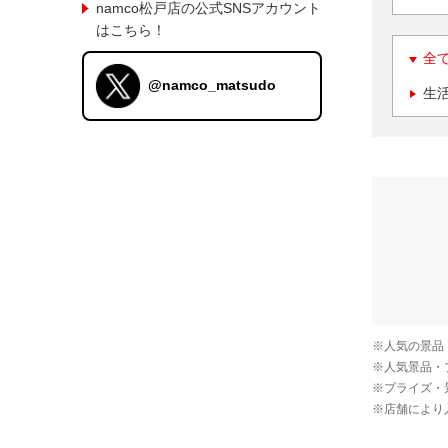
namco松戸店の公式SNSアカウント
はこちら！
全
@namco_matsudo
生