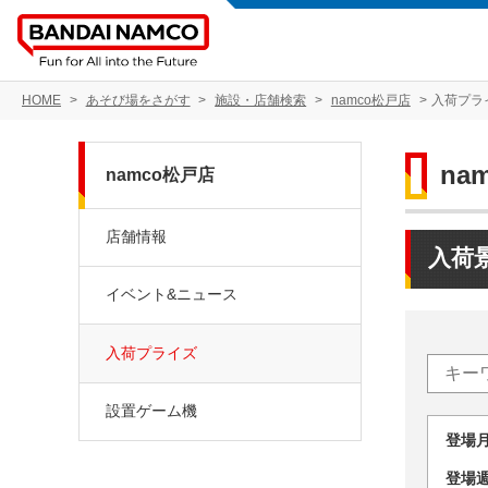
HOME
あそび場をさがす
施設・店舗検索
namco松戸店
入荷プラ
na
namco松戸店
店舗情報
入荷
イベント&ニュース
入荷プライズ
設置ゲーム機
登場
登場