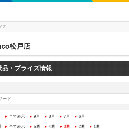
イズ
mco松戸店
景品・プライズ情報
月
全て表示
9月
8月
7月
6月
週
全て表示
5週
4週
3週
2週
1週