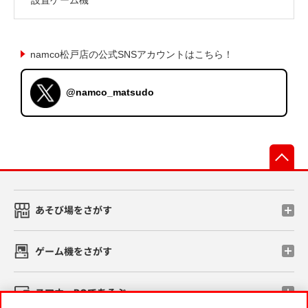
namco松戸店の公式SNSアカウントはこちら！
@namco_matsudo
先
あそび場をさがす
ゲーム機をさがす
スマホ・PCであそぶ