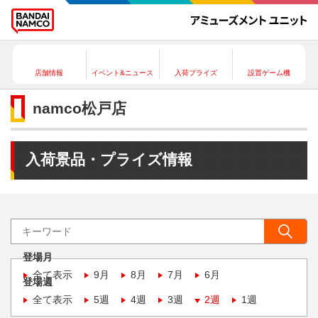
店舗情報
イベント&ニュース
入荷プライズ
設置ゲーム機
namco松戸店
入荷景品・プライズ情報
登場月
全て表示
9月
8月
7月
6月
登場週
全て表示
5週
4週
3週
2週
1週