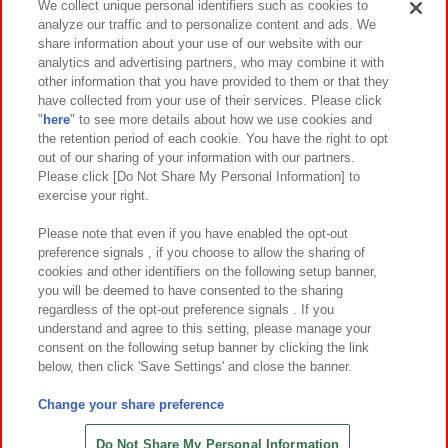
We collect unique personal identifiers such as cookies to
analyze our traffic and to personalize content and ads. We
イベント・キャンペーン
share information about your use of our website with our
analytics and advertising partners, who may combine it with
other information that you have provided to them or that they
have collected from your use of their services. Please click
"
here
" to see more details about how we use cookies and
関連会社
サステナビリティ
サイトポリシー
the retention period of each cookie. You have the right to opt
out of our sharing of your information with our partners.
プライバシーポリシー
ウェブアクセシビリティ方針と検証結果
Please click [Do Not Share My Personal Information] to
exercise your right.
お取引先さまとともに
食品のご提供について
カスタマーハラスメント対応方針
よくあるご質問・お問い合わせ
Please note that even if you have enabled the opt-out
preference signals , if you choose to allow the sharing of
cookies and other identifiers on the following setup banner,
you will be deemed to have consented to the sharing
regardless of the opt-out preference signals . If you
understand and agree to this setting, please manage your
consent on the following setup banner by clicking the link
below, then click 'Save Settings' and close the banner.
©Bandai Namco Amusement Inc.
©Bandai Namco Amusement Lab Inc.
Change your share preference
©Bandai Namco Experience Inc.
©HANAYASHIKI Co., Ltd. All Rights Reserved.
Do Not Share My Personal Information