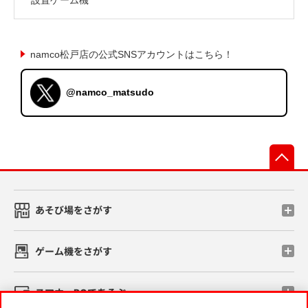
namco松戸店の公式SNSアカウントはこちら！
@namco_matsudo
先
あそび場をさがす
ゲーム機をさがす
スマホ・PCであそぶ