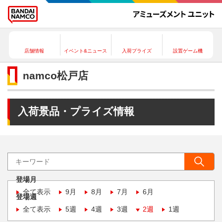
店舗情報
イベント&ニュース
入荷プライズ
設置ゲーム機
namco松戸店
入荷景品・プライズ情報
登場月
全て表示
9月
8月
7月
6月
登場週
全て表示
5週
4週
3週
2週
1週