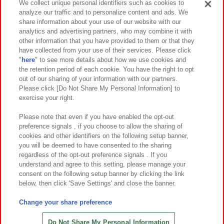
We collect unique personal identifiers such as cookies to
analyze our traffic and to personalize content and ads. We
イベント・キャンペーン
share information about your use of our website with our
analytics and advertising partners, who may combine it with
other information that you have provided to them or that they
have collected from your use of their services. Please click
"
here
" to see more details about how we use cookies and
関連会社
サステナビリティ
サイトポリシー
the retention period of each cookie. You have the right to opt
out of our sharing of your information with our partners.
プライバシーポリシー
ウェブアクセシビリティ方針と検証結果
Please click [Do Not Share My Personal Information] to
exercise your right.
お取引先さまとともに
食品のご提供について
カスタマーハラスメント対応方針
よくあるご質問・お問い合わせ
Please note that even if you have enabled the opt-out
preference signals , if you choose to allow the sharing of
cookies and other identifiers on the following setup banner,
you will be deemed to have consented to the sharing
regardless of the opt-out preference signals . If you
understand and agree to this setting, please manage your
consent on the following setup banner by clicking the link
below, then click 'Save Settings' and close the banner.
©Bandai Namco Amusement Inc.
©Bandai Namco Amusement Lab Inc.
Change your share preference
©Bandai Namco Experience Inc.
©HANAYASHIKI Co., Ltd. All Rights Reserved.
Do Not Share My Personal Information